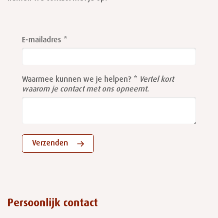
Leave
this
E-mailadres
field
blank
Waarmee kunnen we je helpen?
Vertel kort
waarom je contact met ons opneemt.
Verzenden
Persoonlijk contact