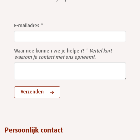
Leave
this
E-mailadres
field
blank
Waarmee kunnen we je helpen?
Vertel kort
waarom je contact met ons opneemt.
Verzenden
Persoonlijk contact