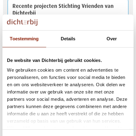
Recente projecten Stichting Vrienden van
Dichterbij
Nieuwbouw Dichterbij Horst open voor
Toestemming
Details
Over
publiek tijdens Dag van de Bouw
De website van Dichterbij gebruikt cookies.
Levend verlies "ondersteun ouders om rouw
We gebruiken cookies om content en advertenties te
verstandelijke beperking" [podcast]
personaliseren, om functies voor social media te bieden
en om ons websiteverkeer te analyseren. Ook delen we
informatie over uw gebruik van onze site met onze
partners voor social media, adverteren en analyse. Deze
Hoogste punt nieuwbouw in Horst bereikt
partners kunnen deze gegevens combineren met andere
informatie die u aan ze heeft verstrekt of die ze hebben
verzameld op basis van uw gebruik van hun services.
Zo geef je cliënten met een verstandelijke
Klik op "Alles cookies toestaan" om hiermee akkoord te
beperking en autisme duidelijkheid
gaan. Wilt u liever geen cookies, klik dan op "weigeren".