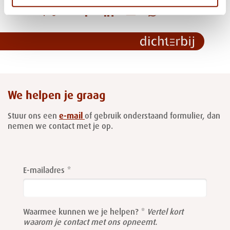
Deel deze pagina:
We helpen je graag
Stuur ons een
e-mail
of gebruik onderstaand formulier, dan
nemen we contact met je op.
Leave
this
E-mailadres
field
blank
Waarmee kunnen we je helpen?
Vertel kort
waarom je contact met ons opneemt.