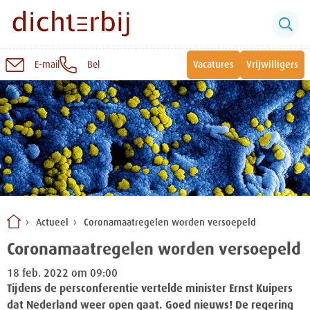
E-mail
Bel
Vacatures
Vrijwilligers
Naar
inhoud
Sluiten
Snel naar:
Wonen bij Dichterbij
Zinvolle dagbesteding
Actueel
Coronamaatregelen worden versoepeld
Vrije dagbestedingsplekken
Coronamaatregelen worden versoepeld
18 feb. 2022 om 09:00
Tijdens de persconferentie vertelde minister Ernst Kuipers
dat Nederland weer open gaat. Goed nieuws! De regering