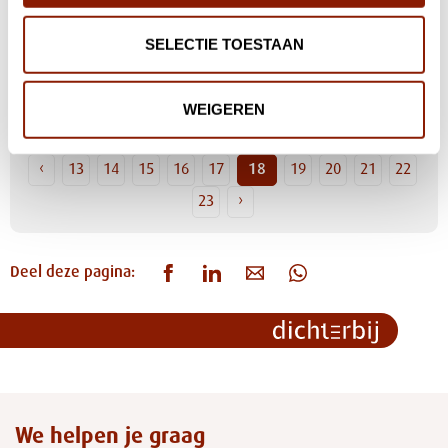
leed”
SELECTIE TOESTAAN
Een hardnekkig wondje opgelost
WEIGEREN
‹
13
14
15
16
17
18
19
20
21
22
23
›
Deel deze pagina:
We helpen je graag