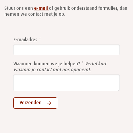
Stuur ons een
e-mail
of gebruik onderstaand formulier, dan
nemen we contact met je op.
Leave
this
E-mailadres
field
blank
Waarmee kunnen we je helpen?
Vertel kort
waarom je contact met ons opneemt.
Verzenden