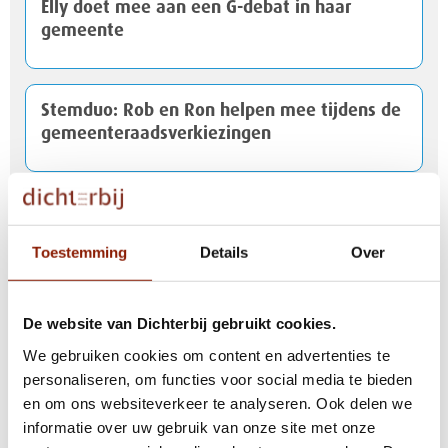
Elly doet mee aan een G-debat in haar
gemeente
Stemduo: Rob en Ron helpen mee tijdens de
gemeenteraadsverkiezingen
Cliënten houden inzamelingsactie voor
vluchtelingen uit Oekraïne
Toestemming
Details
Over
Herhaalvaccinatie tegen corona
De website van Dichterbij gebruikt cookies.
We gebruiken cookies om content en advertenties te
personaliseren, om functies voor social media te bieden
Ontdek het begeleidersvak tijdens
en om ons websiteverkeer te analyseren. Ook delen we
Ontdekdezorg Week bij Dichterbij
informatie over uw gebruik van onze site met onze