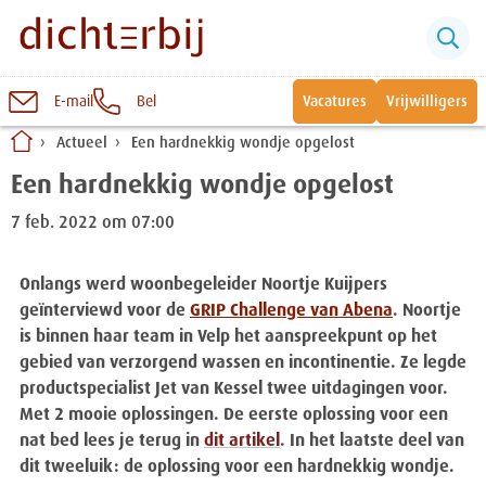
E-mail
Bel
Vacatures
Vrijwilligers
Naar
Actueel
Een hardnekkig wondje opgelost
inhoud
Sluiten
Een hardnekkig wondje opgelost
Snel naar:
7 feb. 2022 om 07:00
Wonen bij Dichterbij
Onlangs werd woonbegeleider Noortje Kuijpers
geïnterviewd voor de
GRIP Challenge van Abena
. Noortje
Zinvolle dagbesteding
is binnen haar team in Velp het aanspreekpunt op het
gebied van verzorgend wassen en incontinentie. Ze legde
Vrije dagbestedingsplekken
productspecialist Jet van Kessel twee uitdagingen voor.
Met 2 mooie oplossingen. De eerste oplossing voor een
nat bed lees je terug in
dit artikel
. In het laatste deel van
dit tweeluik: de oplossing voor een hardnekkig wondje.