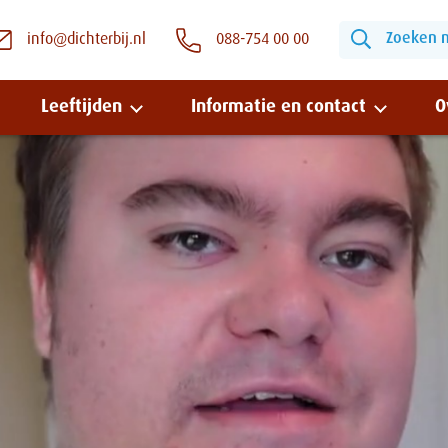
Zoeken na
info@dichterbij.nl
088-754 00 00
Leeftijden
Informatie en contact
O
Snel naar:
Wonen bij Dichterbij
Zinvolle dagbesteding
Vrije dagbestedingsplekken