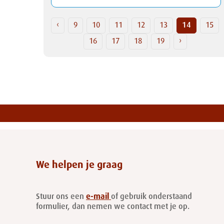
‹
9
10
11
12
13
14
15
16
17
18
19
›
We helpen je graag
Stuur ons een
e-mail
of gebruik onderstaand
formulier, dan nemen we contact met je op.