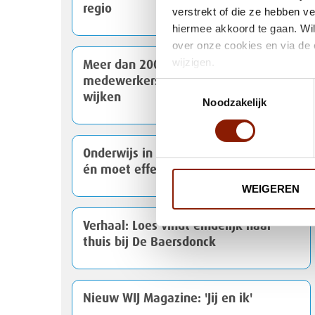
regio
verstrekt of die ze hebben v
hiermee akkoord te gaan. Wil
over onze cookies en via de 
wijzigen.
Meer dan 200 cliënten en
medewerkers ruimen afval op in de
Toestemmingsselectie
wijken
Noodzakelijk
Onderwijs in gehandicaptenzorg kan
én moet effectiever
WEIGEREN
Verhaal: Loes vindt eindelijk haar
thuis bij De Baersdonck
Nieuw WIJ Magazine: 'Jij en ik'