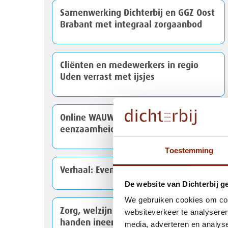
Samenwerking Dichterbij en GGZ Oost
Brabant met integraal zorgaanbod
Cliënten en medewerkers in regio
Uden verrast met ijsjes
Online WAUW festival in week tegen
eenzaamheid
Toestemming
Verhaal: Even binnenkijken bij... Stijn
De website van Dichterbij g
We gebruiken cookies om cont
Zorg, welzijn en onderwijs slaan
websiteverkeer te analyseren
handen ineen voor baankansen in de
media, adverteren en analys