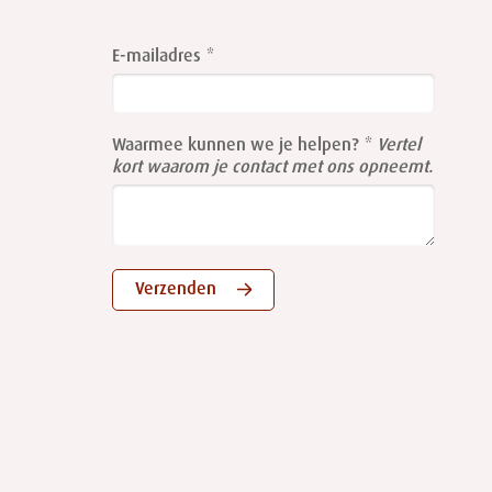
Leave
this
E-mailadres
field
blank
Waarmee kunnen we je helpen?
Vertel
kort waarom je contact met ons opneemt.
Verzenden