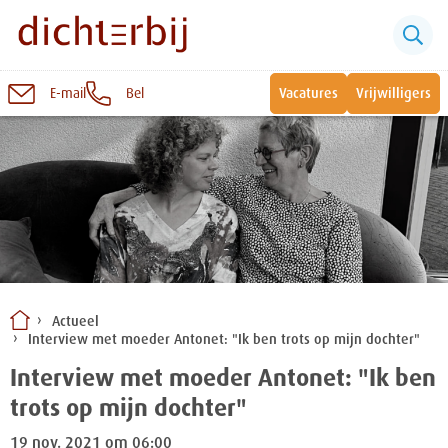
E-mail
Bel
Vacatures
Vrijwilligers
Naar
inhoud
Sluiten
Snel naar:
Wonen bij Dichterbij
Zinvolle dagbesteding
Actueel
Interview met moeder Antonet: "Ik ben trots op mijn dochter"
Vrije dagbestedingsplekken
Interview met moeder Antonet: "Ik ben
trots op mijn dochter"
19 nov. 2021 om 06:00