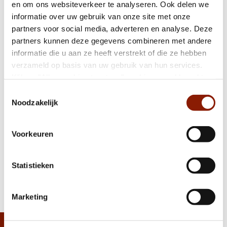
en om ons websiteverkeer te analyseren. Ook delen we
Het maakt niet uit wat je van elkaar bent,
informatie over uw gebruik van onze site met onze
maar wat je voor elkaar betekent
partners voor social media, adverteren en analyse. Deze
partners kunnen deze gegevens combineren met andere
informatie die u aan ze heeft verstrekt of die ze hebben
verzameld op basis van uw gebruik van hun services.
Verhaal: Bingo bij de buren van de
Klik op "Alles cookies toestaan" om hiermee akkoord te
Reigerdonk in Veghel
gaan. Wilt u liever geen cookies, klik dan op "weigeren".
Toestemmingsselectie
Op onze
privacypagina
kunt u meer lezen over onze
Noodzakelijk
cookies en via de cookie-instellingen button linksonder op
Hoe Amy met schrijven zichzelf vond
onze website kan je je toestemming op elk moment
Voorkeuren
wijzigen.
‹
1
2
3
4
5
6
7
8
9
›
Statistieken
Deel deze pagina:
Marketing