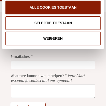
ALLE COOKIES TOESTAAN
We helpen je graag
SELECTIE TOESTAAN
Stuur ons een
e-mail
of gebruik onderstaand formulier, dan
nemen we contact met je op.
WEIGEREN
Leave
this
E-mailadres
field
blank
Waarmee kunnen we je helpen?
Vertel kort
waarom je contact met ons opneemt.