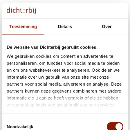
Even binnen kijken bij… Lotte, Anita en Floor
Toestemming
Details
Over
Elly doet mee aan een G-debat in haar
gemeente
De website van Dichterbij gebruikt cookies.
We gebruiken cookies om content en advertenties te
personaliseren, om functies voor social media te bieden
Stemduo: Rob en Ron helpen mee tijdens de
en om ons websiteverkeer te analyseren. Ook delen we
gemeenteraadsverkiezingen
informatie over uw gebruik van onze site met onze
partners voor social media, adverteren en analyse. Deze
partners kunnen deze gegevens combineren met andere
informatie die u aan ze heeft verstrekt of die ze hebben
Cliënten houden inzamelingsactie voor
verzameld op basis van uw gebruik van hun services.
vluchtelingen uit Oekraïne
Klik op "Alles cookies toestaan" om hiermee akkoord te
gaan. Wilt u liever geen cookies, klik dan op "weigeren".
Toestemmingsselectie
Op onze
privacypagina
kunt u meer lezen over onze
Noodzakelijk
Herhaalvaccinatie tegen corona