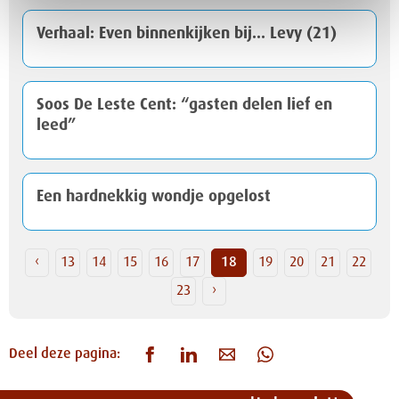
Verhaal: Even binnenkijken bij... Levy (21)
Soos De Leste Cent: “gasten delen lief en
leed”
Een hardnekkig wondje opgelost
‹
13
14
15
16
17
18
19
20
21
22
23
›
Deel deze pagina: