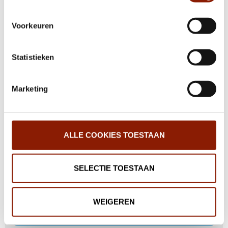
cookies en via de cookie-instellingen button linksonder op
onze website kan je je toestemming op elk moment
Voorkeuren
wijzigen.
Ontdek het begeleidersvak tijdens
Ontdekdezorg Week bij Dichterbij
Statistieken
Marketing
Medewerkers Dichterbij ontvangen hbo-
certificaat Omgaan met moeilijk
verstaanbaar gedrag
ALLE COOKIES TOESTAAN
Coronamaatregelen worden versoepeld
SELECTIE TOESTAAN
Muzikale contactmomenten voor cliënten,
WEIGEREN
door Stichting Erato