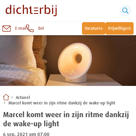
E-mail
Bel
Vacatures
Vrijwilligers
Naar
inhoud
Sluiten
Snel naar:
Wonen bij Dichterbij
Zinvolle dagbesteding
Actueel
Marcel komt weer in zijn ritme dankzij de wake-up light
Vrije dagbestedingsplekken
Marcel komt weer in zijn ritme dankzij
de wake-up light
6 sep. 2021 om 07:00