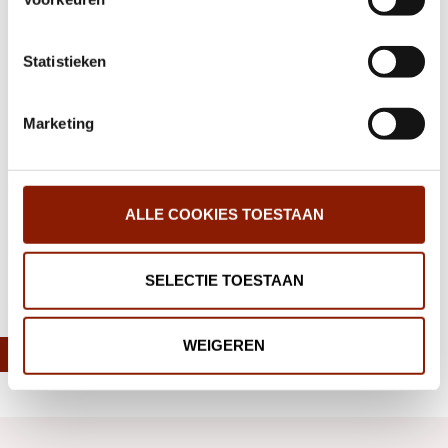
wijzigen.
Registratie en bewijs vaccinaties
Statistieken
Ode aan alle hulp
Marketing
‹
17
18
19
20
21
22
23
24
25
26
ALLE COOKIES TOESTAAN
27
›
SELECTIE TOESTAAN
Deel deze pagina:
WEIGEREN