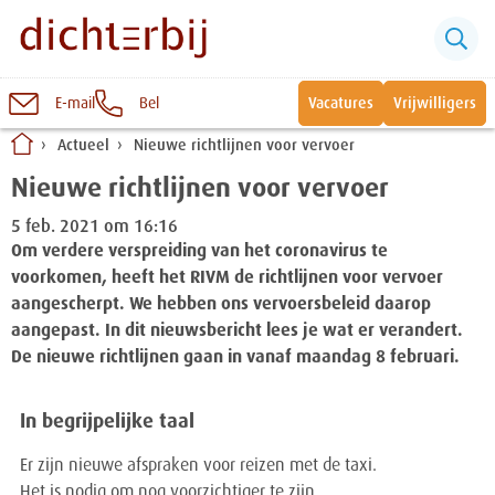
E-mail
Bel
Vacatures
Vrijwilligers
Naar
Actueel
Nieuwe richtlijnen voor vervoer
inhoud
Sluiten
Nieuwe richtlijnen voor vervoer
Snel naar:
5 feb. 2021 om 16:16
Om verdere verspreiding van het coronavirus te
Wonen bij Dichterbij
voorkomen, heeft het RIVM de richtlijnen voor vervoer
aangescherpt. We hebben ons vervoersbeleid daarop
Zinvolle dagbesteding
aangepast. In dit nieuwsbericht lees je wat er verandert.
De nieuwe richtlijnen gaan in vanaf maandag 8 februari.
Vrije dagbestedingsplekken
In begrijpelijke taal
Er zijn nieuwe afspraken voor reizen met de taxi.
Het is nodig om nog voorzichtiger te zijn.