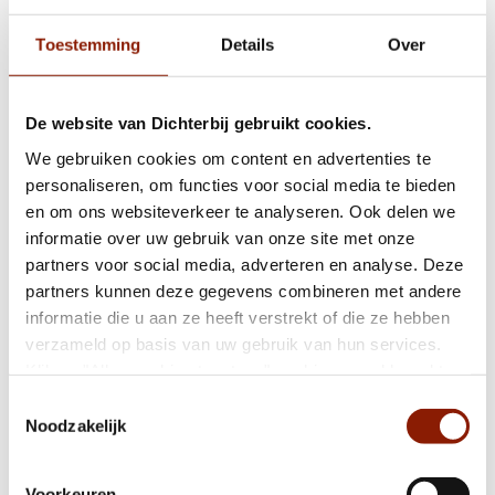
2021
Toestemming
Details
Over
Cliënt Sandra kijkt uit naar haar vakantie:
De website van Dichterbij gebruikt cookies.
“ik ben er echt aan toe!”
We gebruiken cookies om content en advertenties te
personaliseren, om functies voor social media te bieden
en om ons websiteverkeer te analyseren. Ook delen we
Verhaal van cliënt Rens te lezen in Twinkel
informatie over uw gebruik van onze site met onze
Magazine
partners voor social media, adverteren en analyse. Deze
partners kunnen deze gegevens combineren met andere
informatie die u aan ze heeft verstrekt of die ze hebben
Saaie parkeerplaats Merode wordt boeiend
verzameld op basis van uw gebruik van hun services.
beleefplein
Klik op "Alles cookies toestaan" om hiermee akkoord te
gaan. Wilt u liever geen cookies, klik dan op "weigeren".
Toestemmingsselectie
Op onze
privacypagina
kunt u meer lezen over onze
Noodzakelijk
cookies en via de cookie-instellingen button linksonder op
Ken je 'Familievereniging Dicht-bij' al?
onze website kan je je toestemming op elk moment
Voorkeuren