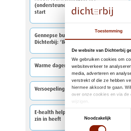
(ondersteunend) begeleider EVB+ van
start
Toestemming
Gennepse burgemeester bezoekt
Dichterbij: ‘Ik voel de passie hier’
De website van Dichterbij g
We gebruiken cookies om cont
Warme dagen in aantocht
websiteverkeer te analyseren
media, adverteren en analys
verstrekt of die ze hebben v
hiermee akkoord te gaan. Wil
Versoepeling in gebruik mondmaskers
over onze cookies en via de 
wijzigen.
Toestemmingsselectie
E-health helpt Ben te doen waar hij
Noodzakelijk
zin in heeft