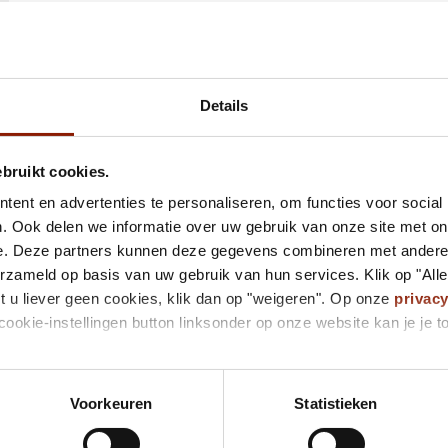
In een auto mag maar 1 cliënt reizen.
Dus wat verandert er?
In de taxi draag je altijd een medisch mondkapje.
Details
Ook als je samen met je medebewoners reist.
ebruikt cookies.
ent en advertenties te personaliseren, om functies voor social
. Ook delen we informatie over uw gebruik van onze site met on
e. Deze partners kunnen deze gegevens combineren met andere i
erzameld op basis van uw gebruik van hun services. Klik op "All
t u liever geen cookies, klik dan op "weigeren". Op onze
privac
cookie-instellingen button linksonder op onze website kan je j
Voorkeuren
Statistieken