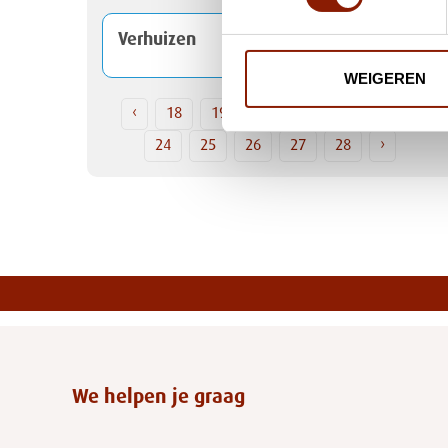
Verhuizen
WEIGEREN
‹
18
19
20
21
22
23
24
25
26
27
28
›
We helpen je graag