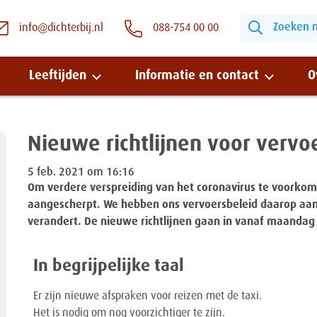
Zoeken na
info@dichterbij.nl
088-754 00 00
Leeftijden
Informatie en contact
O
Nieuwe richtlijnen voor vervo
Snel naar:
5 feb. 2021 om 16:16
Om verdere verspreiding van het coronavirus te voorkome
Wonen bij Dichterbij
aangescherpt. We hebben ons vervoersbeleid daarop aange
verandert. De nieuwe richtlijnen gaan in vanaf maandag 
Zinvolle dagbesteding
In begrijpelijke taal
Vrije dagbestedingsplekken
Er zijn nieuwe afspraken voor reizen met de taxi.
Het is nodig om nog voorzichtiger te zijn.