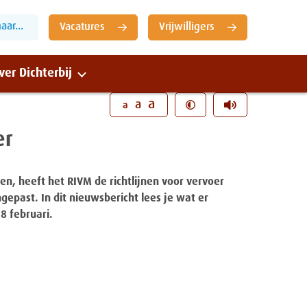
ar...
Vacatures
Vrijwilligers
ver Dichterbij
Sluiten
a
a
a
er
n, heeft het RIVM de richtlijnen voor vervoer
past. In dit nieuwsbericht lees je wat er
8 februari.