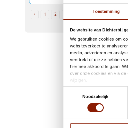
Toestemming
‹
1
2
3
4
5
6
7
8
9
10
›
De website van Dichterbij g
We gebruiken cookies om cont
websiteverkeer te analyseren
media, adverteren en analys
verstrekt of die ze hebben v
hiermee akkoord te gaan. Wil
over onze cookies en via de 
wijzigen.
Toestemmingsselectie
Noodzakelijk