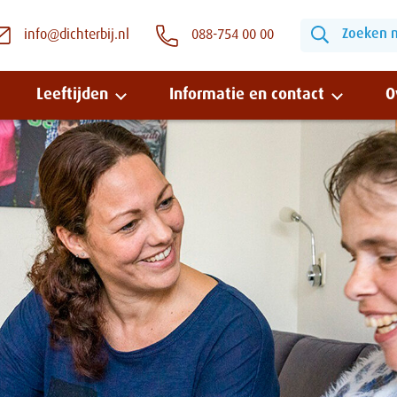
Zoeken na
info@dichterbij.nl
088-754 00 00
Leeftijden
Informatie en contact
O
Snel naar:
Wonen bij Dichterbij
Zinvolle dagbesteding
Vrije dagbestedingsplekken