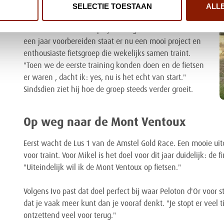
SELECTIE TOESTAAN
ALL
Waar Mikel trots is op zijn doorzettingsvermogen, kijkt
Ivo met trots naar het project als geheel. Na meer dan
een jaar voorbereiden staat er nu een mooi project en
enthousiaste fietsgroep die wekelijks samen traint.
"Toen we de eerste training konden doen en de fietsen
er waren , dacht ik: yes, nu is het echt van start."
Sindsdien ziet hij hoe de groep steeds verder groeit.
Op weg naar de Mont Ventoux
Eerst wacht de Lus 1 van de Amstel Gold Race. Een mooie ui
voor traint. Voor Mikel is het doel voor dit jaar duidelijk: de 
"Uiteindelijk wil ik de Mont Ventoux op fietsen."
Volgens Ivo past dat doel perfect bij waar Peloton d'Or voor 
dat je vaak meer kunt dan je vooraf denkt. "Je stopt er veel t
ontzettend veel voor terug."