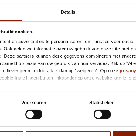
Details
Steeds meer vertrouwen
ebruikt cookies.
Tijdens iedere training boeken de deelnemers vooruitgang.
ent en advertenties te personaliseren, om functies voor social
soepeler en ook het schakelen en in- en uitklikken wordt st
. Ook delen we informatie over uw gebruik van onze site met on
Voor Mikel zit de grootste winst vooral in het feit dat hij bl
e. Deze partners kunnen deze gegevens combineren met andere i
heb, ondanks dat het moeilijk is geworden." Dat is voor hem
erzameld op basis van uw gebruik van hun services. Klik op "All
hij dat het project hem niet alleen fysiek sterker maakt. "Je k
t u liever geen cookies, klik dan op "weigeren". Op onze
privac
Normaal had ik het denk ik opgegeven als het moeilijk werd.
cookie-instellingen button linksonder op onze website kan je j
leuk vind om te doen."
Ook Ivo ziet hoeveel de deelnemers onderweg leren. Zelf heef
verplaatsen in anderen en niet vanzelfsprekend aan te neme
Voorkeuren
Statistieken
"Wat voor mij logisch is, is voor iemand anders soms helema
uitleggen en uitvragen dan ik vooraf dacht."
Trots op wat er staat