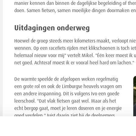
manier kennen dan binnen de dagelijkse begeleiding of ther
doen. Samen fietsen, samen moeilijke dingen doormaken en e
Uitdagingen onderweg
Hoewel de groep steeds meer kilometers maakt, verloopt niet
wennen. Op een racefiets rijden met klikschoenen is toch iet
helemaal nieuw voor mij" vertelt Mikel. "Één keer moest ik ui
net goed. Achteraf moest ik er vooral heel hard om lachen."
De warmte speelde de afgelopen weken regelmatig
een grote rol en ook de Limburgse heuvels vragen om
een andere inspanning. Dit is volgens Ivo een goede
leerschool. "Dat vlak fietsen gaat wel. Maar als het
echt bergop gaat, moet je leren doseren en je energie
goed verdelen." Juist daarin ziet hij de deelnemers
groeien. Niet alleen fysiek, maar ook mentaal.