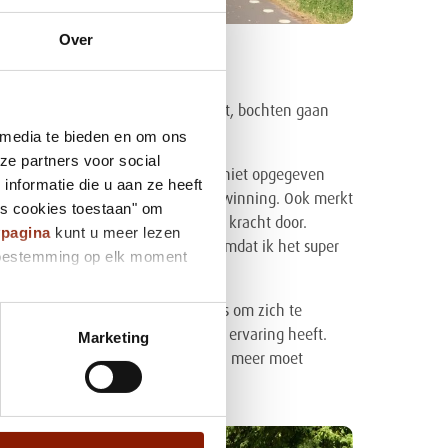
Over
 Er worden meer kilometers gemaakt, bochten gaan
 media te bieden en om ons
eeds makkelijker.
ze partners voor social
ijft doorgaan. "Dat ik het nog steeds niet opgegeven
nformatie die u aan ze heeft
 een belangrijke persoonlijke overwinning. Ook merkt
es cookies toestaan" om
rijgt er lichamelijke en geestelijke kracht door.
ypagina
kunt u meer lezen
 Maar dit wil ik echt volhouden, omdat ik het super
e toestemming op elk moment
t hij ontdekt hoe belangrijk het is om zich te
n dat iedereen dezelfde kennis of ervaring heeft.
Marketing
al nieuw. Ik heb geleerd dat ik veel meer moet