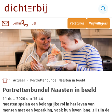
E-mail
Bel
Vacatures
Vrijwilligers
Naar
inhoud
Sluiten
Snel naar:
Wonen bij Dichterbij
Zinvolle dagbesteding
Actueel
Portrettenbundel Naasten in beeld
Vrije dagbestedingsplekken
Portrettenbundel Naasten in beeld
11 dec. 2020 om 15:46
Naasten spelen een belangrijke rol in het leven van
mensen met een beperking, vaak hun leven lang. Zij zijn de