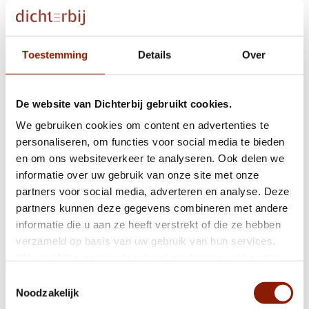
Gratis naar Funpop? Word reporter voor
Dichterbij!
Toestemming
Details
Over
Dementietafel op 21 maart in Uden
De website van Dichterbij gebruikt cookies.
We gebruiken cookies om content en advertenties te
Podcast over mensen met een verstandelijke
personaliseren, om functies voor social media te bieden
beperking en seksualiteit
en om ons websiteverkeer te analyseren. Ook delen we
informatie over uw gebruik van onze site met onze
partners voor social media, adverteren en analyse. Deze
Dichterbij ontvangt subsidie voor
partners kunnen deze gegevens combineren met andere
implementatieproject interventie
informatie die u aan ze heeft verstrekt of die ze hebben
‘Begeleiders in beeld’
verzameld op basis van uw gebruik van hun services.
Klik op "Alles cookies toestaan" om hiermee akkoord te
gaan. Wilt u liever geen cookies, klik dan op "weigeren".
Toestemmingsselectie
Laat een waardering achter op Zorgkaart
Op onze
privacypagina
kunt u meer lezen over onze
Noodzakelijk
Nederland
cookies en via de cookie-instellingen button linksonder op