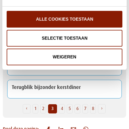
zorg
ALLE COOKIES TOESTAAN
Wishal Sewbalak nieuw lid Raad van Toezicht
per 1 januari 2026
SELECTIE TOESTAAN
WEIGEREN
Dit ben ik: “Dit is geen dagbesteding, dit is
mijn werk”
Terugblik bijzonder kerstdiner
‹
1
2
3
4
5
6
7
8
›