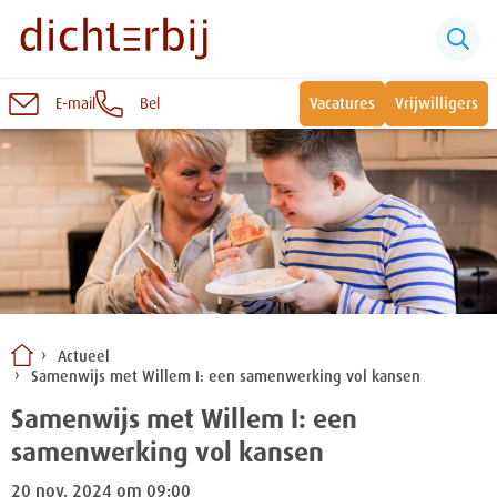
E-mail
Bel
Vacatures
Vrijwilligers
Naar
inhoud
Sluiten
Snel naar:
Wonen bij Dichterbij
Zinvolle dagbesteding
Actueel
Samenwijs met Willem I: een samenwerking vol kansen
Vrije dagbestedingsplekken
Samenwijs met Willem I: een
samenwerking vol kansen
20 nov. 2024 om 09:00