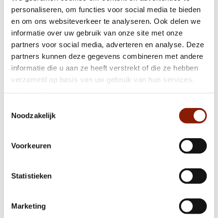
personaliseren, om functies voor social media te bieden
De Duizendpoten zoeken versterking
en om ons websiteverkeer te analyseren. Ook delen we
informatie over uw gebruik van onze site met onze
partners voor social media, adverteren en analyse. Deze
Een nieuwe stap: maak kennis met Noa
partners kunnen deze gegevens combineren met andere
informatie die u aan ze heeft verstrekt of die ze hebben
verzameld op basis van uw gebruik van hun services.
Samen bewegen, samen plezier: het eerste
Klik op "Alles cookies toestaan" om hiermee akkoord te
Beweegfestival in Oss
gaan. Wilt u liever geen cookies, klik dan op "weigeren".
Toestemmingsselectie
Op onze
privacypagina
kunt u meer lezen over onze
Noodzakelijk
cookies en via de cookie-instellingen button linksonder op
Gezocht: leden centrale cliëntenraad
onze website kan je je toestemming op elk moment
Voorkeuren
wijzigen.
Statistieken
Verhaal: “Dit is mijn huisje. Hier hoor ik.”
Marketing
De cliëntvertrouwenspersoon onvrijwillige