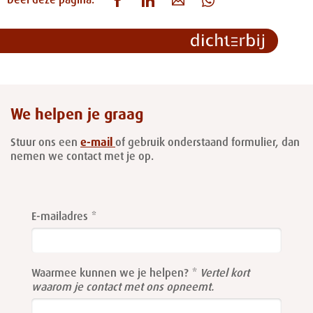
Deel deze pagina:
We helpen je graag
Stuur ons een
e-mail
of gebruik onderstaand formulier, dan
nemen we contact met je op.
Leave
this
E-mailadres
field
blank
Waarmee kunnen we je helpen?
Vertel kort
waarom je contact met ons opneemt.