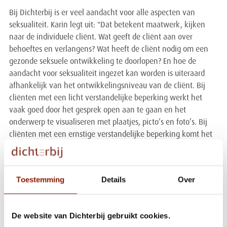
Bij Dichterbij is er veel aandacht voor alle aspecten van
seksualiteit. Karin legt uit: "Dat betekent maatwerk, kijken
naar de individuele cliënt. Wat geeft de cliënt aan over
behoeftes en verlangens? Wat heeft de cliënt nodig om een
gezonde seksuele ontwikkeling te doorlopen? En hoe de
aandacht voor seksualiteit ingezet kan worden is uiteraard
afhankelijk van het ontwikkelingsniveau van de cliënt. Bij
cliënten met een licht verstandelijke beperking werkt het
vaak goed door het gesprek open aan te gaan en het
onderwerp te visualiseren met plaatjes, picto’s en foto’s. Bij
cliënten met een ernstige verstandelijke beperking komt het
aan op sensitiviteit. Vanuit het gegeven dat ieder mens
behoefte heeft aan fysiek contact is er bij deze cliënten
aandacht voor de signalen die zij afgeven. Vandaaruit wordt
Toestemming
Details
Over
gekeken welke mogelijkheden er zijn.
De website van Dichterbij gebruikt cookies.
Lees meer over het thema seksualiteit