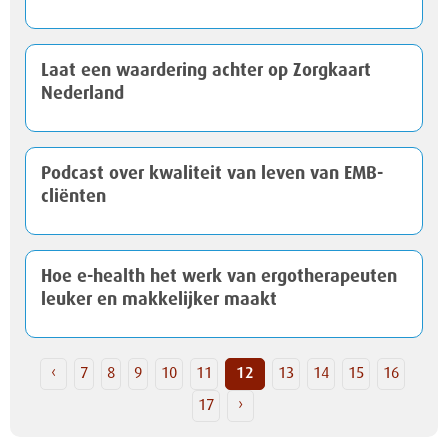
Laat een waardering achter op Zorgkaart
Nederland
Podcast over kwaliteit van leven van EMB-
cliënten
Hoe e-health het werk van ergotherapeuten
leuker en makkelijker maakt
‹
7
8
9
10
11
12
13
14
15
16
17
›