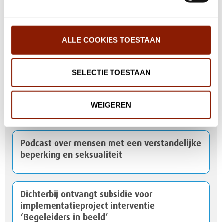
Geen extra maatregelen meer rondom
corona
ALLE COOKIES TOESTAAN
Gratis naar Funpop? Word reporter voor
Dichterbij!
SELECTIE TOESTAAN
Dementietafel op 21 maart in Uden
WEIGEREN
Podcast over mensen met een verstandelijke
beperking en seksualiteit
Dichterbij ontvangt subsidie voor
implementatieproject interventie
‘Begeleiders in beeld’