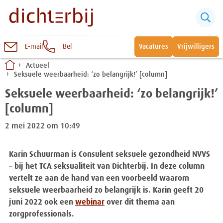
E-mail
Bel
Vacatures
Vrijwilligers
Naar
Actueel
inhoud
Sluiten
Seksuele weerbaarheid: ‘zo belangrijk!’ [column]
Snel naar:
Seksuele weerbaarheid: ‘zo belangrijk!’
[column]
Wonen bij Dichterbij
2 mei 2022 om 10:49
Zinvolle dagbesteding
Karin Schuurman is Consulent seksuele gezondheid NVVS
– bij het TCA seksualiteit van Dichterbij. In deze column
Vrije dagbestedingsplekken
vertelt ze aan de hand van een voorbeeld waarom
seksuele weerbaarheid zo belangrijk is. Karin geeft 20
juni 2022 ook een
webinar
over dit thema aan
zorgprofessionals.