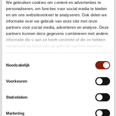
We gebruiken cookies om content en advertenties te
personaliseren, om functies voor social media te bieden
en om ons websiteverkeer te analyseren. Ook delen we
informatie over uw gebruik van onze site met onze
Verhaal: Johan verbruikte 60% minder gas:
partners voor social media, adverteren en analyse. Deze
“Ik doe het gewoon”
partners kunnen deze gegevens combineren met andere
informatie die u aan ze heeft verstrekt of die ze hebben
verzameld op basis van uw gebruik van hun services.
Verhaal: 'Muziektherapie kan wonderen
Klik op "Alles cookies toestaan" om hiermee akkoord te
verrichten voor het brein'
gaan. Wilt u liever geen cookies, klik dan op "weigeren".
Toestemmingsselectie
Op onze
privacypagina
kunt u meer lezen over onze
Noodzakelijk
cookies en via de cookie-instellingen button linksonder op
Nieuw WIJ Magazine: (G)oud
onze website kan je je toestemming op elk moment
Voorkeuren
wijzigen.
Ontmoet Dichterbij op 24 maart
Statistieken
Marketing