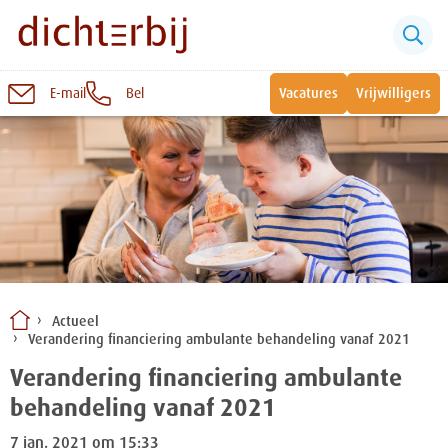
E-mail
Bel
Vacatures
Vrijwilligers
Naar
inhoud
Sluiten
Snel naar:
Wonen bij Dichterbij
Zinvolle dagbesteding
Actueel
Verandering financiering ambulante behandeling vanaf 2021
Vrije dagbestedingsplekken
Verandering financiering ambulante
behandeling vanaf 2021
7 jan. 2021 om 15:33