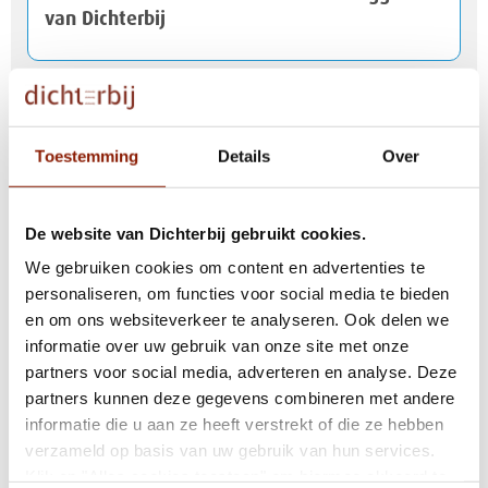
van Dichterbij
Loes en begeleidster Rianne presenteren
Brandveiligheidsspel
Toestemming
Details
Over
Duurzaam inspiratieboekje van en voor
De website van Dichterbij gebruikt cookies.
Dichterbij
We gebruiken cookies om content en advertenties te
personaliseren, om functies voor social media te bieden
en om ons websiteverkeer te analyseren. Ook delen we
Bijzonder interview met Hetty: "mijn broer
informatie over uw gebruik van onze site met onze
Hans is het beste dat mij is overkomen'
partners voor social media, adverteren en analyse. Deze
partners kunnen deze gegevens combineren met andere
informatie die u aan ze heeft verstrekt of die ze hebben
'Water aan de lippen'
verzameld op basis van uw gebruik van hun services.
Klik op "Alles cookies toestaan" om hiermee akkoord te