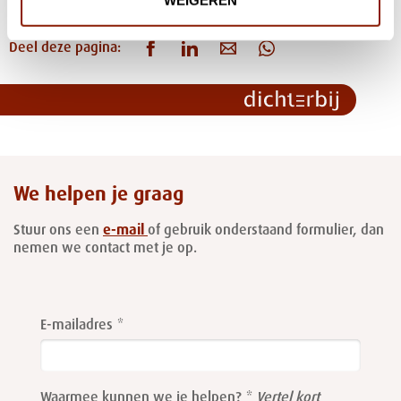
Deel deze pagina:
We helpen je graag
Stuur ons een
e-mail
of gebruik onderstaand formulier, dan
nemen we contact met je op.
Leave
this
E-mailadres
field
blank
Waarmee kunnen we je helpen?
Vertel kort