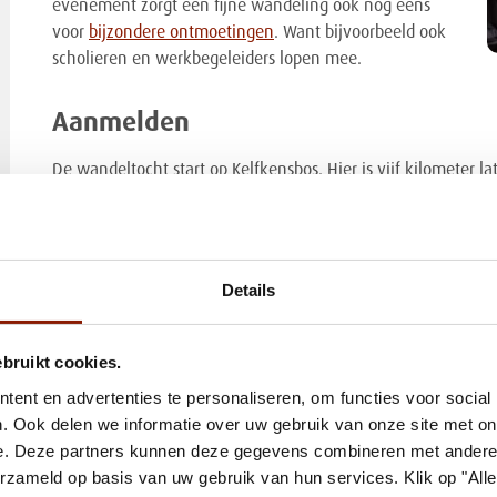
evenement zorgt een fijne wandeling ook nog eens
voor
bijzondere ontmoetingen
. Want bijvoorbeeld ook
scholieren en werkbegeleiders lopen mee.
Aanmelden
De wandeltocht start op Kelfkensbos. Hier is vijf kilometer la
medailles. De wandeling is op donderdag 19 juli en begint om
Vierdaagsefeesten
, samen met je begeleider, maatje of famili
Deelname is gratis.
Details
ebruikt cookies.
ent en advertenties te personaliseren, om functies voor social
. Ook delen we informatie over uw gebruik van onze site met on
e. Deze partners kunnen deze gegevens combineren met andere i
erzameld op basis van uw gebruik van hun services. Klik op "All