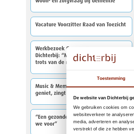
woon- en zorgvraag bij dementie
Vacature Voorzitter Raad van Toezicht
Werkbezoek Gouverneur aan
Dichterbij: “Mooi om de passie en
trots van de medewerkers te voelen”
Toestemming
Music & Memory: Ageeth luistert,
geniet, zingt
De website van Dichterbij g
We gebruiken cookies om cont
websiteverkeer te analyseren
“Een gezonder Dichterbij, daar gaan
media, adverteren en analys
we voor”
verstrekt of die ze hebben v