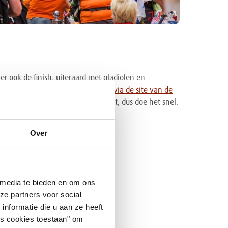
ter ook de finish, uiteraard met gladiolen en
 13.30 uur. Je kunt je
aanmelden via de site van de
elid. Het aantal plaatsen is beperkt, dus doe het snel.
Over
 media te bieden en om ons
ze partners voor social
nformatie die u aan ze heeft
es cookies toestaan" om