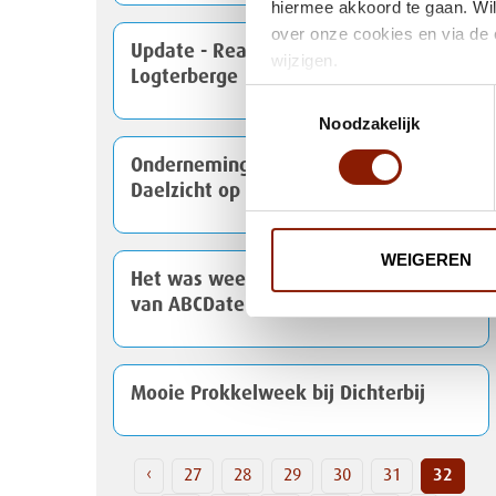
hiermee akkoord te gaan. Wil
over onze cookies en via de 
Update - Reactie op mediaberichten
wijzigen.
Logterberge
Toestemmingsselectie
Noodzakelijk
Ondernemingsraden Dichterbij en
Daelzicht op de bres voor goede zorg
WEIGEREN
Het was weer een leuke feestavond
van ABCDate!
Mooie Prokkelweek bij Dichterbij
‹
27
28
29
30
31
32