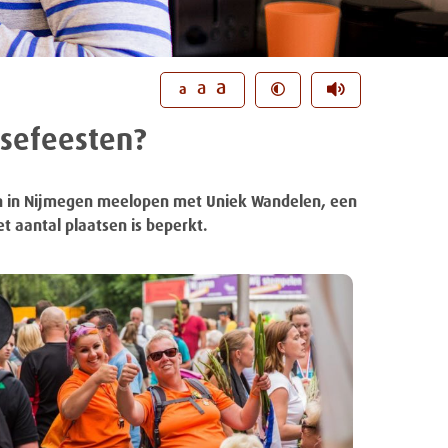
a
a
a
gsefeesten?
ten in Nijmegen meelopen met Uniek Wandelen, een
t aantal plaatsen is beperkt.