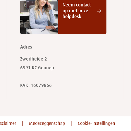
Neem contact
op met onze
helpdesk
Adres
Zwerfheide 2
6591 RC
Gennep
KVK: 16079866
sclaimer
Medezeggenschap
Cookie-instellingen