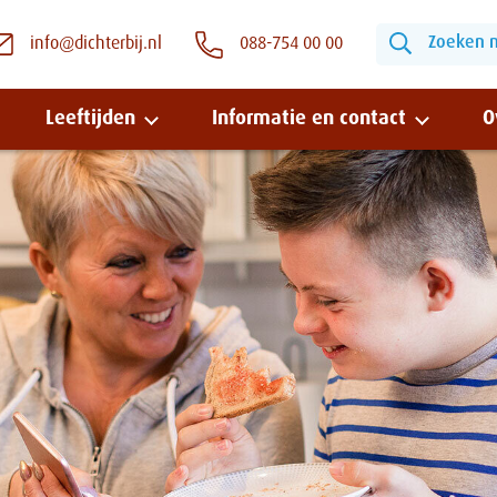
Zoeken na
info@dichterbij.nl
088-754 00 00
Leeftijden
Informatie en contact
O
Snel naar:
Wonen bij Dichterbij
Zinvolle dagbesteding
Vrije dagbestedingsplekken