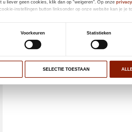
t u liever geen cookies, klik dan op "weigeren". Op onze
privac
cookie-instellingen button linksonder op onze website kan je j
Voorkeuren
Statistieken
SELECTIE TOESTAAN
ALL