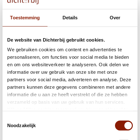
Toestemming
Details
Over
Bij Kookerij Area is iedere dag een verrassing
De website van Dichterbij gebruikt cookies.
Terugblik bijeenkomst informele zorg
We gebruiken cookies om content en advertenties te
personaliseren, om functies voor social media te bieden
en om ons websiteverkeer te analyseren. Ook delen we
informatie over uw gebruik van onze site met onze
De wereld in kleine stapjes groter maken
partners voor social media, adverteren en analyse. Deze
partners kunnen deze gegevens combineren met andere
informatie die u aan ze heeft verstrekt of die ze hebben
“Werken wordt vaak een tweede leven”
verzameld op basis van uw gebruik van hun services.
Klik op "Alles cookies toestaan" om hiermee akkoord te
gaan. Wilt u liever geen cookies, klik dan op "weigeren".
Toestemmingsselectie
Chauffeur Artur: al 15 jaar blij bij Dichterbij
Op onze
privacypagina
kunt u meer lezen over onze
Noodzakelijk
cookies en via de cookie-instellingen button linksonder op
onze website kan je je toestemming op elk moment