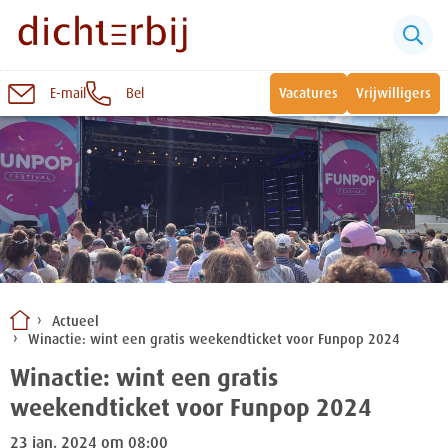
E-mail
Bel
Vacatures
Vrijwilligers
Naar
inhoud
Sluiten
Snel naar:
Wonen bij Dichterbij
Zinvolle dagbesteding
Actueel
Winactie: wint een gratis weekendticket voor Funpop 2024
Vrije dagbestedingsplekken
Winactie: wint een gratis
weekendticket voor Funpop 2024
23 jan. 2024 om 08:00