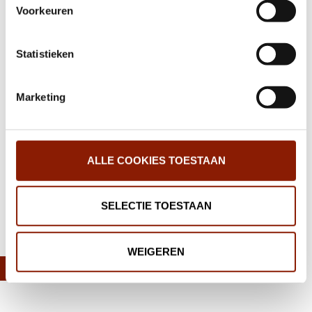
Voorkeuren
wijzigen.
Samen in actie voor de gehandicaptenzorg
Statistieken
Verkiezingen: alles over stemmen
Marketing
IGJ op werkbezoek bij Dichterbij
ALLE COOKIES TOESTAAN
‹
1
2
3
4
5
6
7
›
SELECTIE TOESTAAN
Deel deze pagina:
WEIGEREN