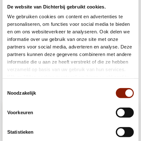
Marie-Jannette is nog maar 25 jaar, maar heeft al veel
De website van Dichterbij gebruikt cookies.
meegemaakt. Inmiddels woont ze zelfstandig met
begeleiding in een mooi appartement aan de Kruisstraat in
We gebruiken cookies om content en advertenties te
Oss.
personaliseren, om functies voor social media te bieden
en om ons websiteverkeer te analyseren. Ook delen we
Lees het verhaal van Marie-Jannette
informatie over uw gebruik van onze site met onze
partners voor social media, adverteren en analyse. Deze
partners kunnen deze gegevens combineren met andere
Bekijk hier het zorgaanbod van Dichterbij
informatie die u aan ze heeft verstrekt of die ze hebben
verzameld op basis van uw gebruik van hun services.
Dagbesteding
Klik op "Alles cookies toestaan" om hiermee akkoord te
gaan. Wilt u liever geen cookies, klik dan op "weigeren".
Toestemmingsselectie
Lees hier ervaringsverhalen over
dagbesteding
bij Dichterbij.
Op onze
privacypagina
kunt u meer lezen over onze
Noodzakelijk
cookies en via de cookie-instellingen button linksonder op
onze website kan je je toestemming op elk moment
Voorkeuren
wijzigen.
Statistieken