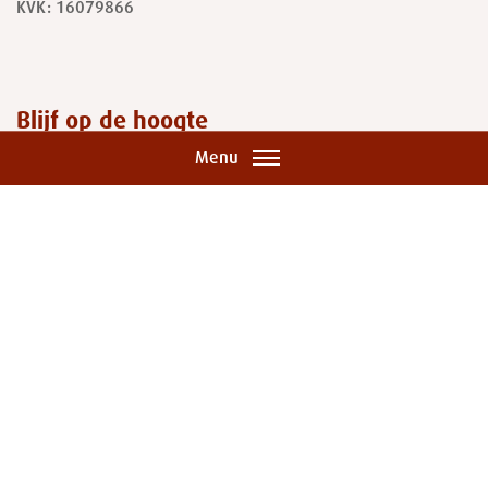
KVK: 16079866
Blijf op de hoogte
Menu
In onze nieuwsbrief vind je de
belangrijkste ontwikkelingen en
lees je mooie verhalen en handige tips.
Ja, ik ontvang graag de nieuwsbrief
Dichterbij
is gewaardeerd op ZorgkaartNederland.
Bekijk alle waarderingen
of
plaats een waardering