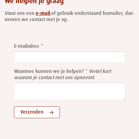
We helpen je graag
Stuur ons een
e-mail
of gebruik onderstaand formulier, dan
nemen we contact met je op.
Leave
this
E-mailadres
field
blank
Waarmee kunnen we je helpen?
Vertel kort
waarom je contact met ons opneemt.
Verzenden