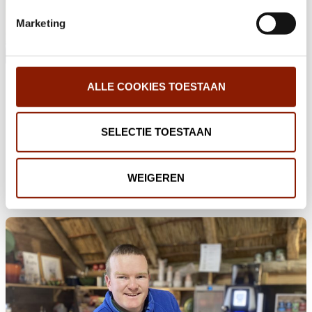
Marketing
Jan (90) en Henk (72) gaan nog lang met
ALLE COOKIES TOESTAAN
met pensioen!
Henk (72) en Jan (90) denken werken met veel plezier bij
SELECTIE TOESTAAN
lunchroom ’t Tolhuis in Velp. Dat is een dagbestedingsplek
van Dichterbij.
WEIGEREN
Lees het verhaal van Henk en Jan