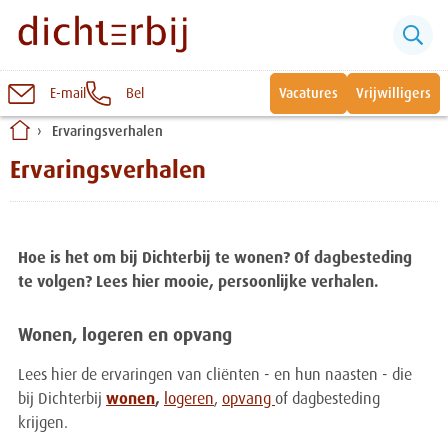
E-mail
Bel
Vacatures
Vrijwilligers
Naar
Ervaringsverhalen
inhoud
Sluiten
Ervaringsverhalen
Snel naar:
Wonen bij Dichterbij
Hoe is het om bij Dichterbij te wonen? Of dagbesteding
te volgen? Lees hier mooie, persoonlijke verhalen.
Zinvolle dagbesteding
Wonen, logeren en opvang
Vrije dagbestedingsplekken
Lees hier de ervaringen van cliënten - en hun naasten - die
bij Dichterbij
wonen
,
logeren
,
opvang
of dagbesteding
krijgen.