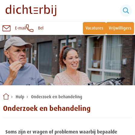
E-mail
Bel
Vacatures
Vrijwilligers
Naar
inhoud
Sluiten
Snel naar:
Wonen bij Dichterbij
Zinvolle dagbesteding
Hulp
Onderzoek en behandeling
Vrije dagbestedingsplekken
Onderzoek en behandeling
Soms zijn er vragen of problemen waarbij bepaalde