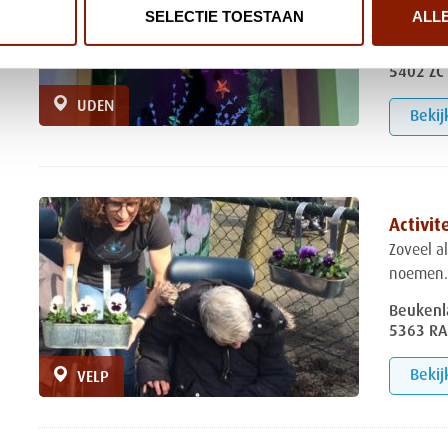
SELECTIE TOESTAAN
ALL
eens lan
Aldetien
5402 ZC
UDEN
Bekij
Activi
Zoveel al
noemen. 
Beukenl
5363 RA
Bekij
VELP