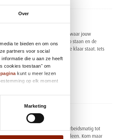
Over
onstraat 10, 12, 14 en 16
sfeervolle, huiselijke woongroepen waar jouw
n, wensen en ontwikkeling voorop staan en de
 media te bieden en om ons
ing met aandacht en geduld voor je klaar staat. Iets
ze partners voor social
nformatie die u aan ze heeft
es cookies toestaan" om
onstraat 10
ypagina
kunt u meer lezen
Uden
e toestemming op elk moment
k de locatie
Marketing
eitencentrum 't Veld
ld kun je echt alle kanten op: van arbeidsmatig tot
sgericht, in een groepje of rustig alleen. Kom maar