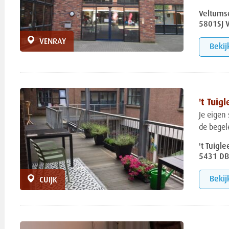
Veltums
5801SJ 
VENRAY
Bekij
't Tuig
Je eigen 
de begele
't Tuigle
5431 DB
Bekij
CUIJK