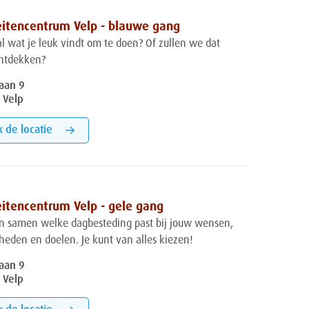
eitencentrum Velp - blauwe gang
al wat je leuk vindt om te doen? Of zullen we dat
ntdekken?
aan 9
 Velp
k de locatie
eitencentrum Velp - gele gang
n samen welke dagbesteding past bij jouw wensen,
heden en doelen. Je kunt van alles kiezen!
aan 9
 Velp