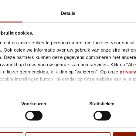
Details
Accorde
ebruikt cookies.
Kleine, 
behoefte
ent en advertenties te personaliseren, om functies voor social
begeleid
. Ook delen we informatie over uw gebruik van onze site met on
voor jou?
e. Deze partners kunnen deze gegevens combineren met andere i
erzameld op basis van uw gebruik van hun services. Klik op "All
Accorde
t u liever geen cookies, klik dan op "weigeren". Op onze
privac
5402CJ 
cookie-instellingen button linksonder op onze website kan je j
UDEN
Bekij
Voorkeuren
Statistieken
Activit
Bij 't Ve
beleving