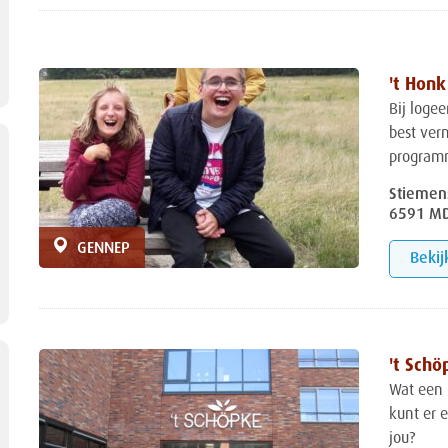
't Honk
Bij logee
best ver
programm
Stiemen
6591 M
GENNEP
Bekij
't Schö
Wat een 
kunt er e
jou?