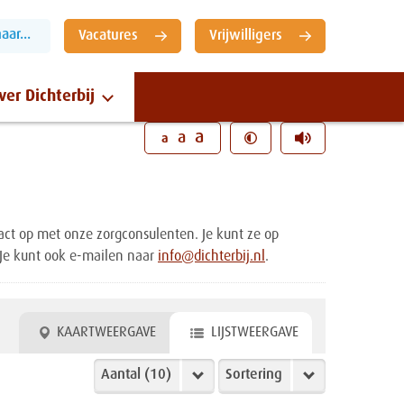
ar...
Vacatures
Vrijwilligers
ver Dichterbij
Sluiten
a
a
a
ct op met onze zorgconsulenten. Je kunt ze op
 Je kunt ook e-mailen naar
info@dichterbij.nl
.
KAARTWEERGAVE
LIJSTWEERGAVE