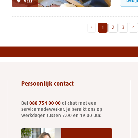
Bekij
VELP
‹
1
2
3
4
Persoonlijk contact
Bel
088 754 00 00
of
chat
met een
servicemedewerker. Je bereikt ons op
werkdagen tussen 7.00 en 19.00 uur.