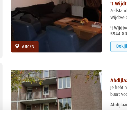
't Wijd
Zelfstand
Wijdtveld
't Wijdt
5944 GD
Bekij
ARCEN
Abdijla
Je hebt h
buurt voo
Abdijlaa
Bekij
UDEN