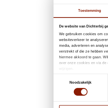
Toestemming
De website van Dichterbij g
We gebruiken cookies om cont
websiteverkeer te analyseren
media, adverteren en analys
verstrekt of die ze hebben v
hiermee akkoord te gaan. Wil
over onze cookies en via de 
wijzigen.
Toestemmingsselectie
Noodzakelijk