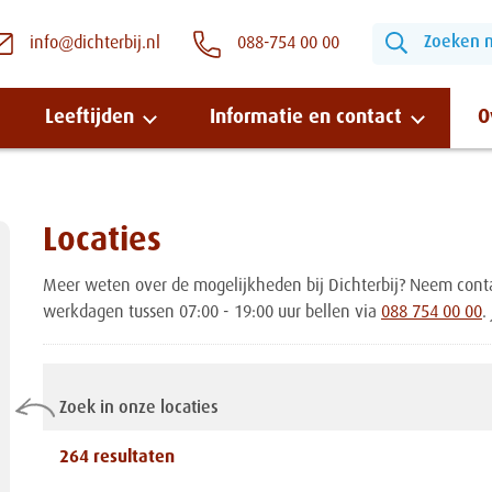
Zoeken na
info@dichterbij.nl
088-754 00 00
Leeftijden
Informatie en contact
O
Snel naar:
Locaties
Meer weten over de mogelijkheden bij Dichterbij? Neem conta
Wonen bij Dichterbij
werkdagen tussen 07:00 - 19:00 uur bellen via
088 754 00 00
.
Zinvolle dagbesteding
Zoek in onze locaties
Vrije dagbestedingsplekken
264
resultaten