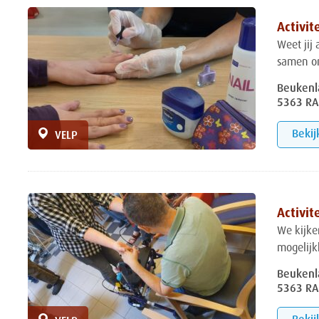
Activit
Weet jij 
samen o
Beukenl
5363 RA
Bekij
VELP
Activit
We kijke
mogelijk
Beukenl
5363 RA