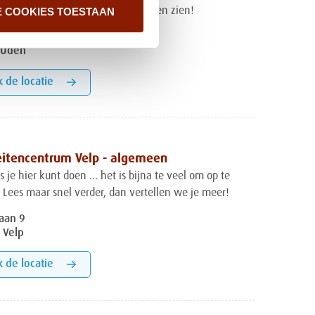
E COOKIES TOESTAAN
gs, dan kun je het met je eigen ogen zien!
dstraat 21
 Uden
k de locatie
teitencentrum Velp - algemeen
s je hier kunt doen ... het is bijna te veel om op te
Lees maar snel verder, dan vertellen we je meer!
aan 9
 Velp
k de locatie