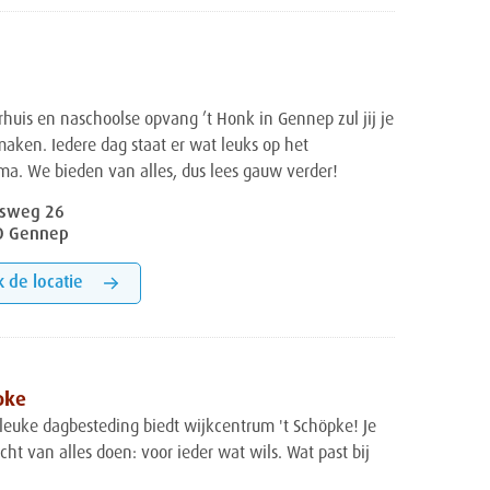
rhuis en naschoolse opvang ’t Honk in Gennep zul jij je
maken. Iedere dag staat er wat leuks op het
a. We bieden van alles, dus lees gauw verder!
sweg 26
D Gennep
k de locatie
pke
leuke dagbesteding biedt wijkcentrum 't Schöpke! Je
cht van alles doen: voor ieder wat wils. Wat past bij