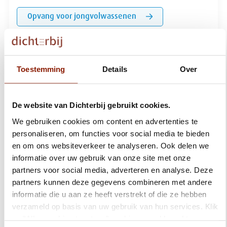
Opvang voor jongvolwassenen
Voor wie is ons zorgaanbod?
Dichterbij biedt zorg en ondersteuning aan kinderen en
Toestemming
Details
Over
jongeren met een verstandelijke beperking én hun ouders. Je
kunt bij ons terecht voor ondersteuning en zorg vanuit de Wet
langdurige zorg. De indicatie kun je
aanvragen bij het
De website van Dichterbij gebruikt cookies.
Centrum Indicatiestelling Zorg
(CIZ).
We helpen je graag
bij
We gebruiken cookies om content en advertenties te
het aanvragen.
personaliseren, om functies voor social media te bieden
en om ons websiteverkeer te analyseren. Ook delen we
Waar vind je Dichterbij?
informatie over uw gebruik van onze site met onze
Dichterbij heeft diverse woonlocaties in Limburg, Noord-
partners voor social media, adverteren en analyse. Deze
Brabant en Gelderland. Benieuwd naar het reilen en zeilen
partners kunnen deze gegevens combineren met andere
van deze locaties? Neem eens een kijkje...
informatie die u aan ze heeft verstrekt of die ze hebben
verzameld op basis van uw gebruik van hun services. Klik
op "Alles cookies toestaan" om hiermee akkoord te gaan.
Hoe is het bij Dichterbij?