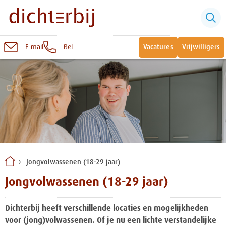
E-mail
Bel
Vacatures
Vrijwilligers
Naar
inhoud
Sluiten
Snel naar:
Wonen bij Dichterbij
Zinvolle dagbesteding
Jongvolwassenen (18-29 jaar)
Vrije dagbestedingsplekken
Jongvolwassenen (18-29 jaar)
Dichterbij heeft verschillende locaties en mogelijkheden
voor (jong)volwassenen. Of je nu een lichte verstandelijke