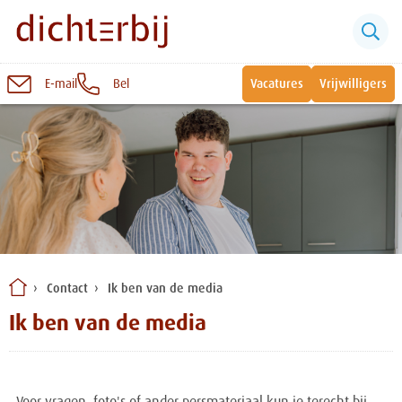
E-mail
Bel
Vacatures
Vrijwilligers
Naar
inhoud
Sluiten
Snel naar:
Wonen bij Dichterbij
Zinvolle dagbesteding
Contact
Ik ben van de media
Vrije dagbestedingsplekken
Ik ben van de media