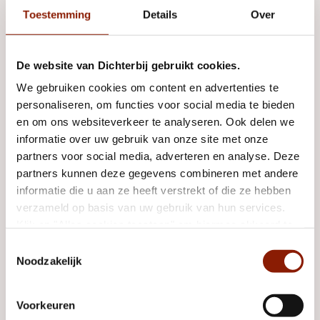
Stuur ons een
e-mail
of gebruik onderstaand formulier, dan
Toestemming
Details
Over
nemen we contact met je op.
De website van Dichterbij gebruikt cookies.
Leave
this
E-mailadres
We gebruiken cookies om content en advertenties te
field
personaliseren, om functies voor social media te bieden
blank
en om ons websiteverkeer te analyseren. Ook delen we
informatie over uw gebruik van onze site met onze
Waarmee kunnen we je helpen?
Vertel kort
partners voor social media, adverteren en analyse. Deze
waarom je contact met ons opneemt.
partners kunnen deze gegevens combineren met andere
informatie die u aan ze heeft verstrekt of die ze hebben
verzameld op basis van uw gebruik van hun services.
Klik op "Alles cookies toestaan" om hiermee akkoord te
Verzenden
gaan. Wilt u liever geen cookies, klik dan op "weigeren".
Toestemmingsselectie
Op onze
privacypagina
kunt u meer lezen over onze
Noodzakelijk
cookies en via de cookie-instellingen button linksonder op
onze website kan je je toestemming op elk moment
Voorkeuren
wijzigen.