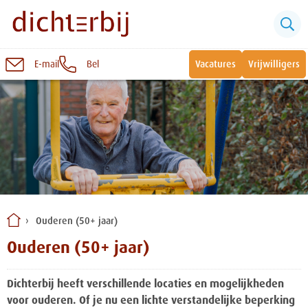
E-mail
Bel
Vacatures
Vrijwilligers
Naar
inhoud
Sluiten
Snel naar:
Wonen bij Dichterbij
Zinvolle dagbesteding
Ouderen (50+ jaar)
Vrije dagbestedingsplekken
Ouderen (50+ jaar)
Dichterbij heeft verschillende locaties en mogelijkheden
voor ouderen. Of je nu een lichte verstandelijke beperking