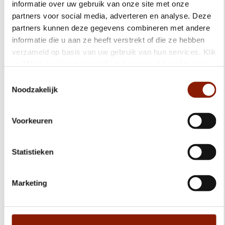
informatie over uw gebruik van onze site met onze
partners voor social media, adverteren en analyse. Deze
Lees meer
partners kunnen deze gegevens combineren met andere
informatie die u aan ze heeft verstrekt of die ze hebben
verzameld op basis van uw gebruik van hun services. Klik
op "Alles cookies toestaan" om hiermee akkoord te gaan.
Wilt u liever geen cookies, klik dan op "weigeren". Op
Toestemmingsselectie
Alle locaties voor ouderen
onze
privacypagina
kunt u meer lezen over onze
Noodzakelijk
cookies en via de cookie-instellingen button linksonder op
onze website kan je je toestemming op elk moment
Voorkeuren
wijzigen.
Statistieken
Marketing