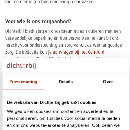
met dementie (en hun omgeving) doormaken.
Voor wie is ons zorgaanbod?
Dichterbij biedt zorg en ondersteuning aan ouderen met een
verstandelijke beperking én hun verwanten. Je kunt bij ons
terecht voor ondersteuning en zorg vanuit de Wet langdurige
zorg. De indicatie kun je
aanvragen bij het Centrum
Indicatiestelling Zorg
(CIZ).
We helpen je graag
bij het
aanvragen.
Waar vind je Dichterbij?
Toestemming
Details
Over
Dichterbij heeft diverse woonlocaties in Limburg, Noord-
Brabant en Gelderland. Benieuwd naar het reilen en zeilen
van deze locaties? Neem eens een kijkje...
De website van Dichterbij gebruikt cookies.
We gebruiken cookies om content en advertenties te
personaliseren, om functies voor social media te bieden
Hoe is het bij Dichterbij?
en om ons websiteverkeer te analyseren. Ook delen we
Cliënten en hun naasten vertellen het graag!