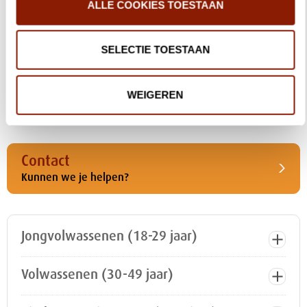
ALLE COOKIES TOESTAAN
WIJ Magazine: (G)oud
WIJ Magazine is een tijdschrift gemaakt voor én door
iedereen bij Dichterbij. Lees de editie (G)oud online. Het
SELECTIE TOESTAAN
gaat over vitaal ouder worden, levenservaring en mooi
herinneringen maken samen.
WEIGEREN
Lees WIJ Magazine
Contact
Kunnen we je helpen?
Jongvolwassenen (18-29 jaar)
Volwassenen (30-49 jaar)