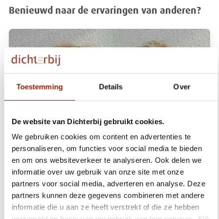
Benieuwd naar de ervaringen van anderen?
Toestemming
Details
Over
De website van Dichterbij gebruikt cookies.
We gebruiken cookies om content en advertenties te
personaliseren, om functies voor social media te bieden
Mieke woont zelfstandig, moeder
en om ons websiteverkeer te analyseren. Ook delen we
apetrots
informatie over uw gebruik van onze site met onze
Mieke woont in een eigen appartement. Daar is ze heel
partners voor social media, adverteren en analyse. Deze
zelfstandig geworden. Moeder Antonet is apetrots op haar
partners kunnen deze gegevens combineren met andere
dochter.
informatie die u aan ze heeft verstrekt of die ze hebben
verzameld op basis van uw gebruik van hun services. Klik