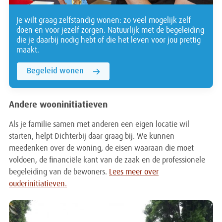
Je wilt graag zelfstandig wonen: zo veel mogelijk zelf
doen en voor jezelf zorgen. Natuurlijk met de begeleiding
die je daarbij nodig hebt of die het leven voor jou prettig
maakt.
Begeleid wonen
Andere wooninitiatieven
Als je familie samen met anderen een eigen locatie wil
starten, helpt Dichterbij daar graag bij. We kunnen
meedenken
over de woning, de eisen waaraan die moet
voldoen, de financiële kant van de zaak en de professionele
begeleiding van de bewoners.
Lees meer over
ouderinitiatieven.