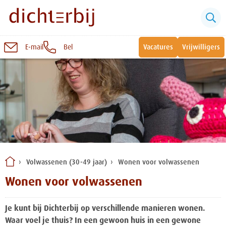
E-mail
Bel
Vacatures
Vrijwilligers
Naar
inhoud
Sluiten
Snel naar:
Wonen bij Dichterbij
Zinvolle dagbesteding
Volwassenen (30-49 jaar)
Wonen voor volwassenen
Vrije dagbestedingsplekken
Wonen voor volwassenen
Je kunt bij Dichterbij op verschillende manieren wonen.
Waar voel je thuis? In een gewoon huis in een gewone