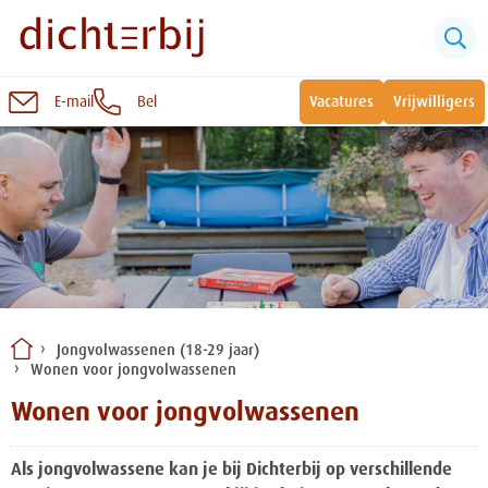
E-mail
Bel
Vacatures
Vrijwilligers
Naar
inhoud
Sluiten
Snel naar:
Wonen bij Dichterbij
Zinvolle dagbesteding
Jongvolwassenen (18-29 jaar)
Wonen voor jongvolwassenen
Vrije dagbestedingsplekken
Wonen voor jongvolwassenen
Als jongvolwassene kan je bij Dichterbij op verschillende