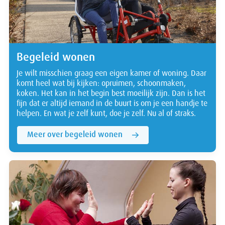
Begeleid wonen
Je wilt misschien graag een eigen kamer of woning. Daar
komt heel wat bij kijken: opruimen, schoonmaken,
koken. Het kan in het begin best moeilijk zijn. Dan is het
fijn dat er altijd iemand in de buurt is om je een handje te
helpen. En wat je zelf kunt, doe je zelf. Nu al of straks.
Meer over begeleid wonen