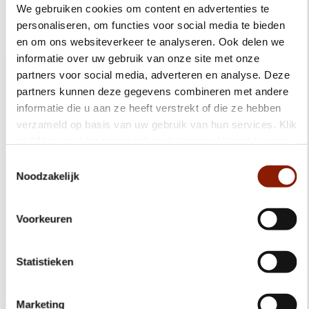
We gebruiken cookies om content en advertenties te
Benieuwd naar de ervaringen van anderen?
personaliseren, om functies voor social media te bieden
en om ons websiteverkeer te analyseren. Ook delen we
informatie over uw gebruik van onze site met onze
partners voor social media, adverteren en analyse. Deze
partners kunnen deze gegevens combineren met andere
informatie die u aan ze heeft verstrekt of die ze hebben
verzameld op basis van uw gebruik van hun services. Klik
op "Alles cookies toestaan" om hiermee akkoord te gaan.
Wilt u liever geen cookies, klik dan op "weigeren". Op
Toestemmingsselectie
onze
privacypagina
kunt u meer lezen over onze
Noodzakelijk
cookies en via de cookie-instellingen button linksonder op
onze website kan je je toestemming op elk moment
Marie-Jannette op eigen benen
Voorkeuren
wijzigen.
Marie-Jannette woonde eerst in een gezinshuis. Nu heeft
ze haar eigen appartement.
Statistieken
Lees haar verhaal
Marketing