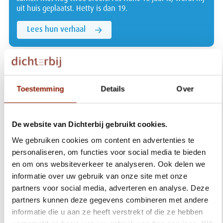
uit huis geplaatst. Hetty is dan 19.
Lees hun verhaal
Toestemming
Details
Over
De website van Dichterbij gebruikt cookies.
We gebruiken cookies om content en advertenties te
personaliseren, om functies voor social media te bieden
en om ons websiteverkeer te analyseren. Ook delen we
informatie over uw gebruik van onze site met onze
Als je ouder wordt, krijg je vaker te maken met
partners voor social media, adverteren en analyse. Deze
lichamelijke klachten en met ziekten als dementie.
partners kunnen deze gegevens combineren met andere
Natuurlijk zorgen we goed voor je en gaan we op zoek
naar oplossingen. Net zoals we bij Truus deden!
informatie die u aan ze heeft verstrekt of die ze hebben