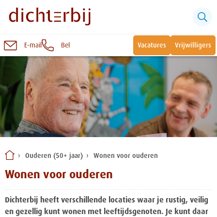
E-mail
Bel
Vacatures
Vrijwilligers
Naar
inhoud
Sluiten
Snel naar:
Wonen bij Dichterbij
Zinvolle dagbesteding
Ouderen (50+ jaar)
Wonen voor ouderen
Vrije dagbestedingsplekken
Wonen voor ouderen
Dichterbij heeft verschillende locaties waar je rustig, veilig
en gezellig kunt wonen met leeftijdsgenoten. Je kunt daar