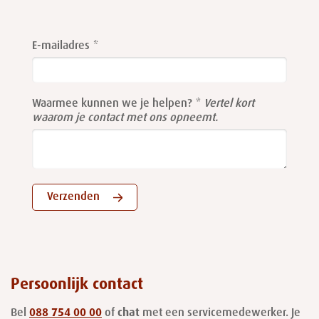
Leave
this
E-mailadres
field
blank
Waarmee kunnen we je helpen?
Vertel kort
waarom je contact met ons opneemt.
Verzenden
Persoonlijk contact
Bel
088 754 00 00
of
chat
met een servicemedewerker. Je