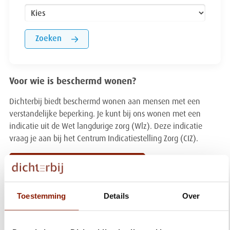
Zoeken
Voor wie is beschermd wonen?
Dichterbij biedt beschermd wonen aan mensen met een
verstandelijke beperking. Je kunt bij ons wonen met een
indicatie uit de Wet langdurige zorg (Wlz). Deze indicatie
vraag je aan bij het Centrum Indicatiestelling Zorg (CIZ).
Ik wil hulp bij een aanvraag
Een betekenisvolle daginvulling
Toestemming
Details
Over
Naast een fijne woonplek wil je misschien ook iets
ondernemen. Nieuwe dingen leren, mensen ontmoeten of