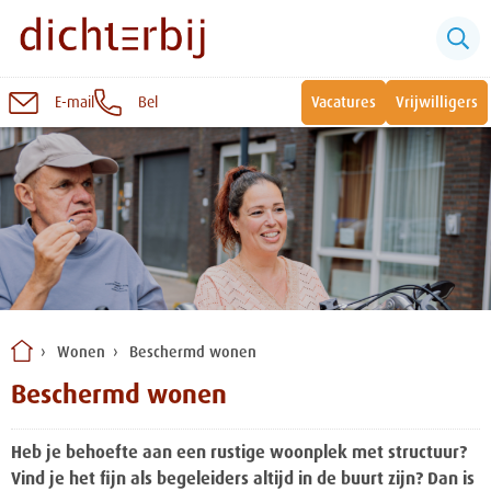
E-mail
Bel
Vacatures
Vrijwilligers
Naar
inhoud
Sluiten
Snel naar:
Wonen bij Dichterbij
Zinvolle dagbesteding
Wonen
Beschermd wonen
Vrije dagbestedingsplekken
Beschermd wonen
Heb je behoefte aan een rustige woonplek met structuur?
Vind je het fijn als begeleiders altijd in de buurt zijn? Dan is