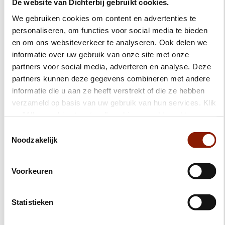
De website van Dichterbij gebruikt cookies.
lekker bezig zijn. We kijken samen wat bij jou past en bieden
We gebruiken cookies om content en advertenties te
verschillende mogelijkheden.
personaliseren, om functies voor social media te bieden
en om ons websiteverkeer te analyseren. Ook delen we
informatie over uw gebruik van onze site met onze
partners voor social media, adverteren en analyse. Deze
partners kunnen deze gegevens combineren met andere
informatie die u aan ze heeft verstrekt of die ze hebben
verzameld op basis van uw gebruik van hun services. Klik
op "Alles cookies toestaan" om hiermee akkoord te gaan.
Wilt u liever geen cookies, klik dan op "weigeren". Op
Toestemmingsselectie
onze
privacypagina
kunt u meer lezen over onze
Noodzakelijk
cookies en via de cookie-instellingen button linksonder op
onze website kan je je toestemming op elk moment
Voorkeuren
wijzigen.
Hoe is het om bij Dichterbij te wonen?
Statistieken
Wij willen dat jij je veilig en prettig voelt. Daarom bespreken