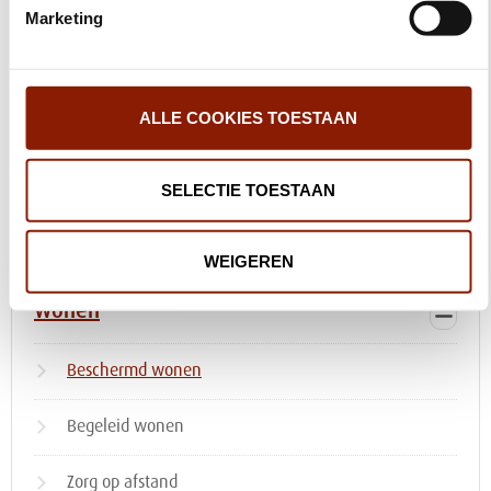
we regelmatig hoe jij het wonen bij Dichterbij ervaart. Ben je
Marketing
benieuwd naar de ervaringen van anderen?
Lees hier hun verhalen
ALLE COOKIES TOESTAAN
Contact
SELECTIE TOESTAAN
Kunnen we je helpen?
WEIGEREN
Wonen
Beschermd wonen
Begeleid wonen
Zorg op afstand