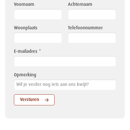
this
Voornaam
Achternaam
field
blank
Woonplaats
Telefoonnummer
E-mailadres
Opmerking
Versturen