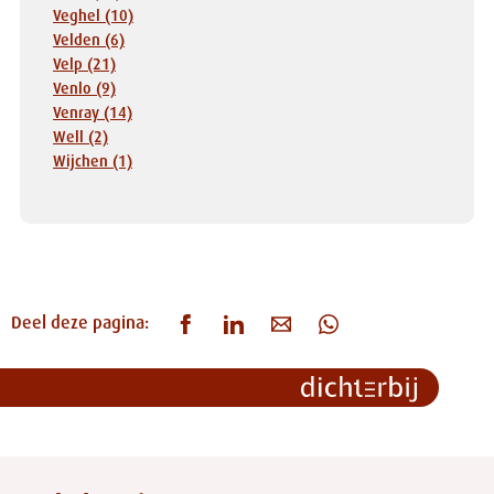
Veghel (10)
Velden (6)
Velp (21)
Venlo (9)
Venray (14)
Well (2)
Wijchen (1)
Deel deze pagina: