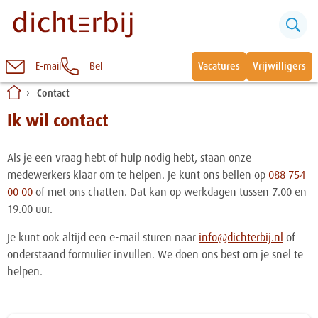
E-mail
Bel
Vacatures
Vrijwilligers
Naar
Contact
inhoud
Sluiten
Ik wil contact
Snel naar:
Als je een vraag hebt of hulp nodig hebt, staan onze
Wonen bij Dichterbij
medewerkers klaar om te helpen. Je kunt ons bellen op
088 754
00 00
of met ons chatten. Dat kan op werkdagen tussen 7.00 en
Zinvolle dagbesteding
19.00 uur.
Je kunt ook altijd een e-mail sturen naar
info@dichterbij.nl
of
Vrije dagbestedingsplekken
onderstaand formulier invullen. We doen ons best om je snel te
helpen.