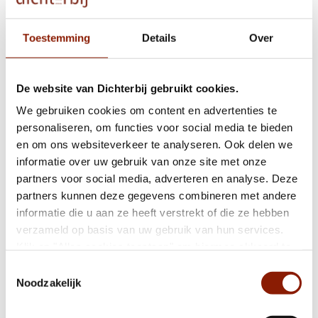
Toestemming
Details
Over
De website van Dichterbij gebruikt cookies.
We gebruiken cookies om content en advertenties te
personaliseren, om functies voor social media te bieden
Zwerfheide 2
6591 RC Gennep
en om ons websiteverkeer te analyseren. Ook delen we
Routebeschrijving
informatie over uw gebruik van onze site met onze
partners voor social media, adverteren en analyse. Deze
partners kunnen deze gegevens combineren met andere
informatie die u aan ze heeft verstrekt of die ze hebben
verzameld op basis van uw gebruik van hun services.
Klik op "Alles cookies toestaan" om hiermee akkoord te
gaan. Wilt u liever geen cookies, klik dan op "weigeren".
Toestemmingsselectie
Op onze
privacypagina
kunt u meer lezen over onze
Noodzakelijk
Bekijk alle locaties
cookies en via de cookie-instellingen button linksonder op
onze website kan je je toestemming op elk moment