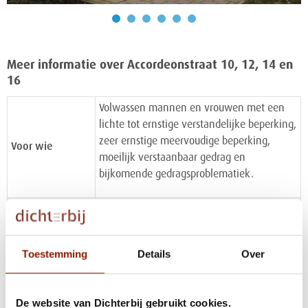
Meer informatie over Accordeonstraat 10, 12, 14 en
16
Volwassen mannen en vrouwen met een
lichte tot ernstige verstandelijke beperking,
zeer ernstige meervoudige beperking,
Voor wie
moeilijk verstaanbaar gedrag en
bijkomende gedragsproblematiek.
Voorzieningen
24 uur per dag zorg en ondersteuning
Toestemming
Details
Over
Woonlocatie Accordeonstraat ligt in hartje
Uden op loopafstand van het gezellige
centrum. De locatie is goed bereikbaar met
Omgeving
De website van Dichterbij gebruikt cookies.
het openbaar vervoer. De bus stopt voor de