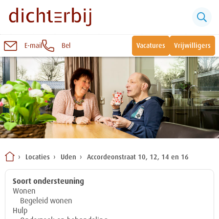
E-mail
Bel
Vacatures
Vrijwilligers
Naar
inhoud
Sluiten
Snel naar:
Wonen bij Dichterbij
Zinvolle dagbesteding
Locaties
Uden
Accordeonstraat 10, 12, 14 en 16
Vrije dagbestedingsplekken
Soort ondersteuning
Wonen
Begeleid wonen
Hulp