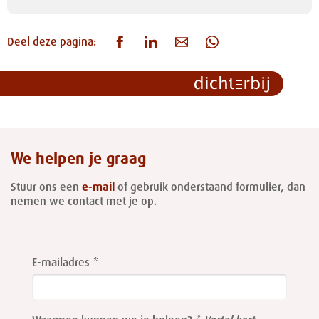
Deel deze pagina:
We helpen je graag
Stuur ons een
e-mail
of gebruik onderstaand formulier, dan
nemen we contact met je op.
Leave
this
E-mailadres
field
blank