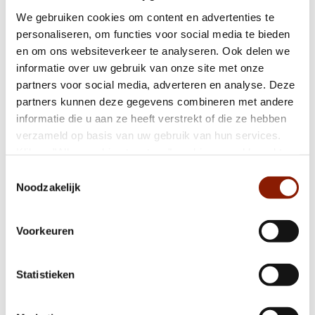
deur.
We gebruiken cookies om content en advertenties te
personaliseren, om functies voor social media te bieden
Accordeonstraat 10: 4 Accordeonstraat
en om ons websiteverkeer te analyseren. Ook delen we
Aantal plaatsen
12: 4 Accordeonstraat 14: 2
informatie over uw gebruik van onze site met onze
per woning
Accordeonstraat 16: 2
partners voor social media, adverteren en analyse. Deze
Totaal aantal
partners kunnen deze gegevens combineren met andere
12
plaatsen
informatie die u aan ze heeft verstrekt of die ze hebben
verzameld op basis van uw gebruik van hun services.
Klik op "Alles cookies toestaan" om hiermee akkoord te
‹ Terug naar het overzicht
gaan. Wilt u liever geen cookies, klik dan op "weigeren".
Toestemmingsselectie
Interesse? Laat je gegevens achter en wij nemen
Op onze
privacypagina
kunt u meer lezen over onze
Noodzakelijk
contact met je op!
cookies en via de cookie-instellingen button linksonder op
onze website kan je je toestemming op elk moment
Voorkeuren
wijzigen.
Leave
this
Voornaam
field
Statistieken
blank
Tussenvoegsel