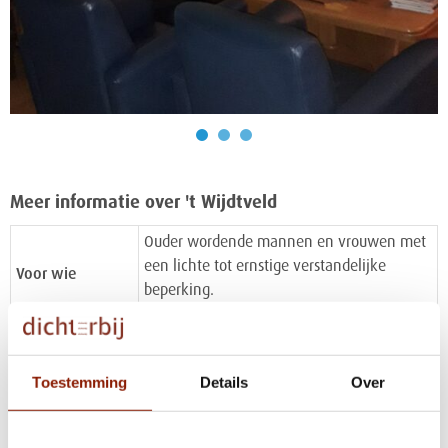
Meer informatie over 't Wijdtveld
Ouder wordende mannen en vrouwen met
een lichte tot ernstige verstandelijke
Voor wie
beperking.
- Begeleid wonen met 24-uurs zorg
Voorzieningen
Toestemming
Details
Over
De woningen van Dichterbij in Arcen
liggen in een rustige straat op loopafstand
van het centrum en omgeven door groen.