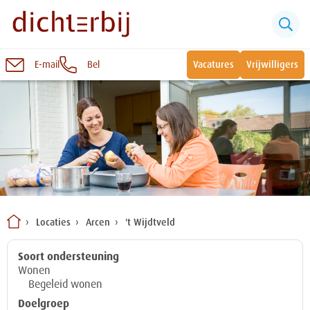
E-mail
Bel
Vacatures
Vrijwilligers
Naar
inhoud
Sluiten
Snel naar:
Wonen bij Dichterbij
Zinvolle dagbesteding
Locaties
Arcen
't Wijdtveld
Vrije dagbestedingsplekken
Soort ondersteuning
Wonen
Begeleid wonen
Doelgroep