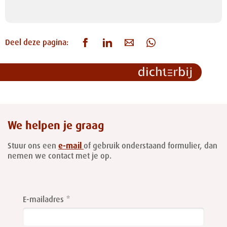
Deel deze pagina:
We helpen je graag
Stuur ons een
e-mail
of gebruik onderstaand formulier, dan
nemen we contact met je op.
Leave
this
E-mailadres
field
blank