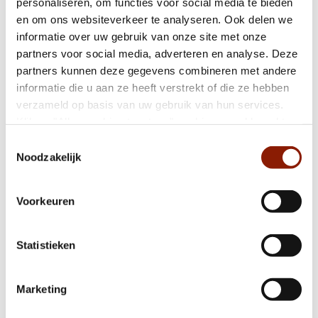
personaliseren, om functies voor social media te bieden
Interview met moeder Antonet: "Ik ben trots
en om ons websiteverkeer te analyseren. Ook delen we
op mijn dochter"
informatie over uw gebruik van onze site met onze
partners voor social media, adverteren en analyse. Deze
partners kunnen deze gegevens combineren met andere
Dichterbij start met boosterprik voor cliënten
informatie die u aan ze heeft verstrekt of die ze hebben
en zorgmedewerkers
verzameld op basis van uw gebruik van hun services.
Klik op "Alles cookies toestaan" om hiermee akkoord te
gaan. Wilt u liever geen cookies, klik dan op "weigeren".
Toestemmingsselectie
Tafelgesprek De Baersdonck gaat niet door
Op onze
privacypagina
kunt u meer lezen over onze
Noodzakelijk
cookies en via de cookie-instellingen button linksonder op
onze website kan je je toestemming op elk moment
Voorkeuren
wijzigen.
Nieuwe KBZ (kortdurende buitengewone
zorg) van start in Ottersum
Statistieken
Coronavirus bij Dichterbij
Marketing