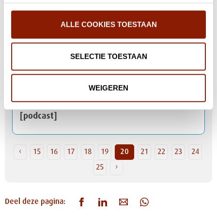
Brand aan Kastanjelaan in Velp, niemand
ALLE COOKIES TOESTAAN
gewond
SELECTIE TOESTAAN
Tarieven extra diensten 2022 bekend
WEIGEREN
HR-directeur Joost van de Kamp in HRtop100
[podcast]
‹
15
16
17
18
19
20
21
22
23
24
25
›
Deel deze pagina: