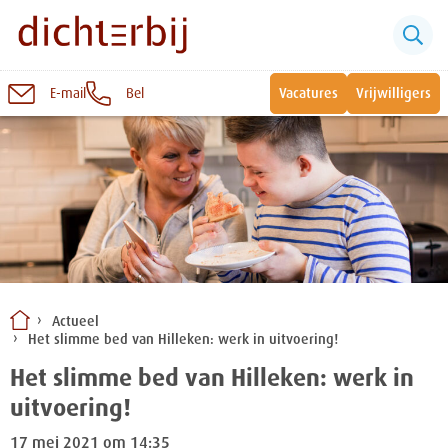
E-mail
Bel
Vacatures
Vrijwilligers
Naar
inhoud
Sluiten
Snel naar:
Wonen bij Dichterbij
Zinvolle dagbesteding
Actueel
Het slimme bed van Hilleken: werk in uitvoering!
Vrije dagbestedingsplekken
Het slimme bed van Hilleken: werk in
uitvoering!
17 mei 2021 om 14:35