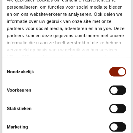
personaliseren, om functies voor social media te bieden
- rolstoelvriendelijk
en om ons websiteverkeer te analyseren. Ook delen we
- dierverzorging
informatie over uw gebruik van onze site met onze
- onderhoud
Voorzieningen
partners voor social media, adverteren en analyse. Deze
- groentetuin
partners kunnen deze gegevens combineren met andere
- houtzagerij
informatie die u aan ze heeft verstrekt of die ze hebben
- veel contact met bezoekers
verzameld op basis van uw gebruik van hun services.
- op woensdag gezellig samenwerken met
Klik op "Alles cookies toestaan" om hiermee akkoord te
vrijwilligers
gaan. Wilt u liever geen cookies, klik dan op "weigeren".
Toestemmingsselectie
Op onze
privacypagina
kunt u meer lezen over onze
Noodzakelijk
De Beukenlaan ligt aan de rand van het
cookies en via de cookie-instellingen button linksonder op
dorpje Velp, vlak bij Grave. Rond de
onze website kan je je toestemming op elk moment
kinderboerderij ligt een bosrijk,
Voorkeuren
wijzigen.
verkeersluw terrein. Daarop staan ook
woningen van Dichterbij, een oud klooster,
Omgeving
een basisschool en Activiteitencentrum
Statistieken
Velp. In de omgeving kun je prachtige
wandelingen en fietstochten maken. Het
Marketing
terrein is goed bereikbaar met het