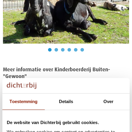
Meer informatie over Kinderboerderij Buiten-
"Gewoon"
Voor volwassenen met een lichte tot
matige verstandelijke beperking, soms in
Voor wie
Toestemming
Details
Over
combinatie met moeilijk verstaanbaar
gedrag of bijvoorbeeld autisme.
De website van Dichterbij gebruikt cookies.
- begeleiding naar zo groot mogelijke
We gebruiken cookies om content en advertenties te
zelfstandigheid