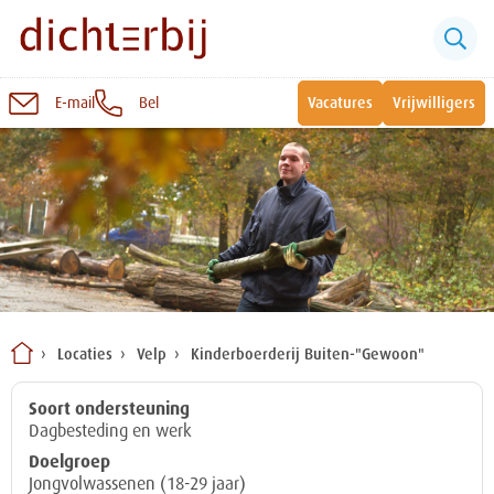
E-mail
Bel
Vacatures
Vrijwilligers
Naar
inhoud
Sluiten
Snel naar:
Wonen bij Dichterbij
Zinvolle dagbesteding
Locaties
Velp
Kinderboerderij Buiten-"Gewoon"
Vrije dagbestedingsplekken
Soort ondersteuning
Dagbesteding en werk
Doelgroep
Jongvolwassenen (18-29 jaar)