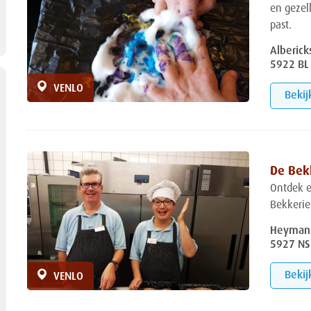
en gezell
past.
Alberick
5922 BL
VENLO
Bekij
De Bek
Ontdek e
Bekkerie
Heymans
5927 NS
Bekij
VENLO