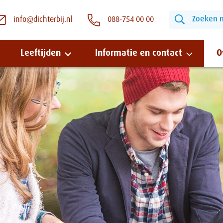
Zoeken na
info@dichterbij.nl
088-754 00 00
Leeftijden
Informatie en contact
O
Snel naar:
Wonen bij Dichterbij
Zinvolle dagbesteding
Vrije dagbestedingsplekken