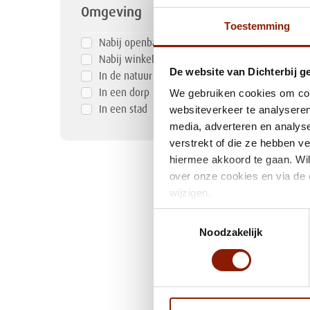
Omgeving
Toestemming
Nabij openbaar vervoer
Nabij winkels
De website van Dichterbij g
In de natuur
We gebruiken cookies om cont
In een dorp
websiteverkeer te analyseren
In een stad
media, adverteren en analys
verstrekt of die ze hebben v
hiermee akkoord te gaan. Wil
over onze cookies en via de 
wijzigen.
Toestemmingsselectie
Noodzakelijk