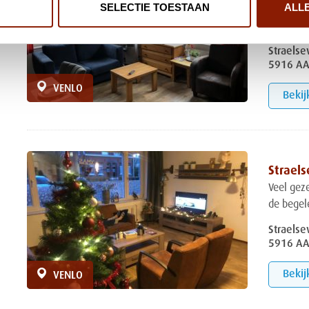
SELECTIE TOESTAAN
ALL
van een 
begeleid
Straels
5916 AA
VENLO
Bekij
Strael
Veel gez
de begele
Straels
5916 AA
Bekij
VENLO