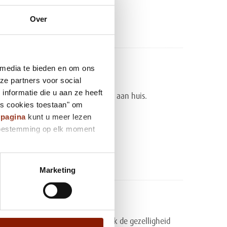
 Tegelen
Over
k de locatie
 media te bieden en om ons
ze partners voor social
seweg 317a
nformatie die u aan ze heeft
 en rustig wonen met dagbesteding aan huis.
es cookies toestaan" om
eweg 317a
ypagina
kunt u meer lezen
 Venlo
e toestemming op elk moment
k de locatie
Marketing
seweg 317b
 in een eigen studio, maar hebt ook de gezelligheid