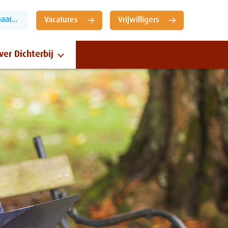
ar...
Vacatures
Vrijwilligers
ver Dichterbij
Sluiten