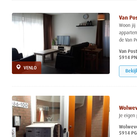
Van Pos
Woon jij 
appartem
de Van Po
Van Pos
5914 PN
VENLO
Bekij
Wolwev
Je eigen 
Wolweve
5914 PG