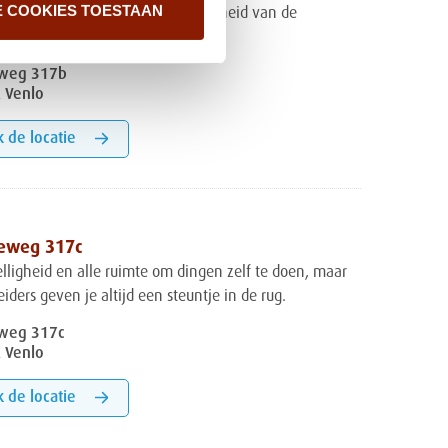
E COOKIES TOESTAAN
gezamenlijke huiskamer en nabijheid van de
ers.
eweg 317b
 Venlo
k de locatie
seweg 317c
elligheid en alle ruimte om dingen zelf te doen, maar
iders geven je altijd een steuntje in de rug.
eweg 317c
 Venlo
k de locatie