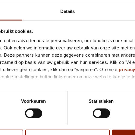
5931 MA
VENLO
Details
Bekij
ebruikt cookies.
ent en advertenties te personaliseren, om functies voor social
. Ook delen we informatie over uw gebruik van onze site met on
Strael
e. Deze partners kunnen deze gegevens combineren met andere i
Gezellig
erzameld op basis van uw gebruik van hun services. Klik op "All
Straels
t u liever geen cookies, klik dan op "weigeren". Op onze
privac
5916 AA
cookie-instellingen button linksonder op onze website kan je j
Bekij
VENLO
Voorkeuren
Statistieken
Strael
Je woont