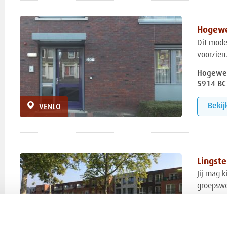
Hogew
Dit mode
voorzien
Hogewe
5914 BC
Bekij
VENLO
Lingst
Jij mag 
groepswo
begeleidi
Lingste