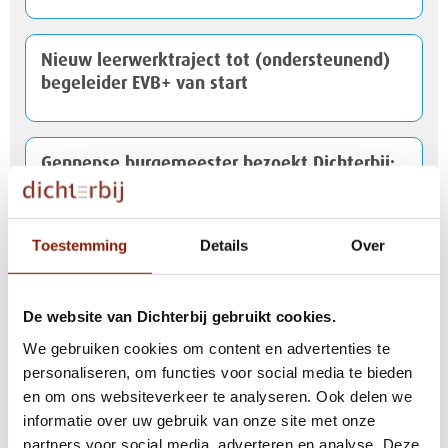
Nieuw leerwerktraject tot (ondersteunend)
begeleider EVB+ van start
Gennepse burgemeester bezoekt Dichterbij:
‘Ik voel de passie hier’
Toestemming
Details
Over
Warme dagen in aantocht
De website van Dichterbij gebruikt cookies.
Versoepeling in gebruik mondmaskers
We gebruiken cookies om content en advertenties te
personaliseren, om functies voor social media te bieden
en om ons websiteverkeer te analyseren. Ook delen we
informatie over uw gebruik van onze site met onze
E-health helpt Ben te doen waar hij zin in
partners voor social media, adverteren en analyse. Deze