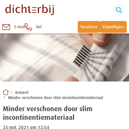
E-mail
Bel
Vacatures
Vrijwilligers
Naar
inhoud
Sluiten
Snel naar:
Wonen bij Dichterbij
Zinvolle dagbesteding
Actueel
Minder verschonen door slim incontinentiemateriaal
Vrije dagbestedingsplekken
Minder verschonen door slim
incontinentiemateriaal
25 mrt. 2021 om 12:54