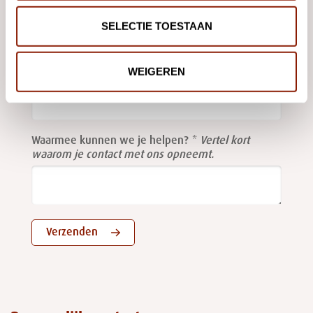
Stuur ons een
e-mail
of gebruik onderstaand formulier, dan
nemen we contact met je op.
SELECTIE TOESTAAN
Leave
WEIGEREN
this
E-mailadres
field
blank
Waarmee kunnen we je helpen?
Vertel kort
waarom je contact met ons opneemt.
Verzenden