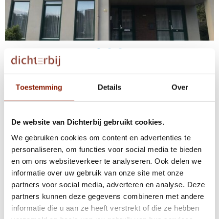
Meer informatie over Hemonystraat 12
Toestemming
Details
Over
Voor mobiele volwassenen met een lichte
Voor wie
tot matige verstandelijke beperking.
De website van Dichterbij gebruikt cookies.
We gebruiken cookies om content en advertenties te
- 24-uurszorg
personaliseren, om functies voor social media te bieden
- Ruime groepswoning +
en om ons websiteverkeer te analyseren. Ook delen we
Voorzieningen
eenpersoonsappartement
informatie over uw gebruik van onze site met onze
- Veel aandacht voor nabijheid
partners voor social media, adverteren en analyse. Deze
partners kunnen deze gegevens combineren met andere
De Hemonystraat ligt vlak bij het centrum
informatie die u aan ze heeft verstrekt of die ze hebben
van Venray. Daar zijn verschillende