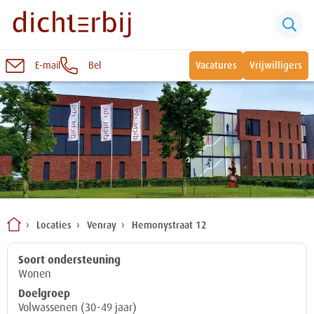
E-mail
Bel
Vacatures
Vrijwilligers
Naar
inhoud
Sluiten
Snel naar:
Wonen bij Dichterbij
Zinvolle dagbesteding
Locaties
Venray
Hemonystraat 12
Vrije dagbestedingsplekken
Soort ondersteuning
Wonen
Doelgroep
Volwassenen (30-49 jaar)