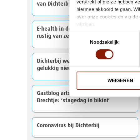
verstrekt of die ze hebben v
van Dichterbij
hiermee akkoord te gaan. Wil
over onze cookies en via de 
wijzigen.
E-health in de praktijk: Nynke wordt
Toestemmingsselectie
rustig van zeegeluiden
Noodzakelijk
Dichterbij wenst iedereen een
gelukkig nieuwjaar [VIDEO]
WEIGEREN
Gastblog arts VG in opleiding
Brechtje: ‘stagedag in bikini’
Coronavirus bij Dichterbij