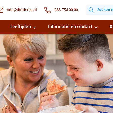
Zoeken na
info@dichterbij.nl
088-754 00 00
Leeftijden
Informatie en contact
O
Snel naar:
Wonen bij Dichterbij
Zinvolle dagbesteding
Vrije dagbestedingsplekken