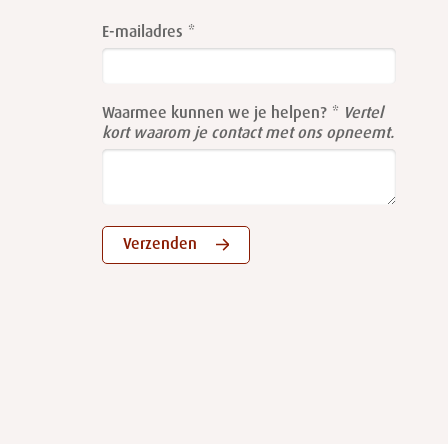
Leave
this
E-mailadres
field
blank
Waarmee kunnen we je helpen?
Vertel
kort waarom je contact met ons opneemt.
Verzenden