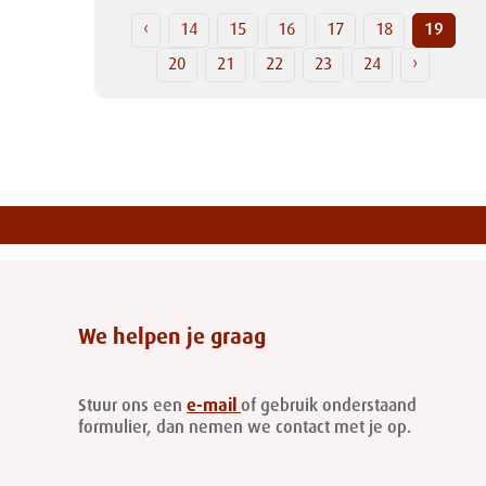
‹
14
15
16
17
18
19
20
21
22
23
24
›
We helpen je graag
Stuur ons een
e-mail
of gebruik onderstaand
formulier, dan nemen we contact met je op.