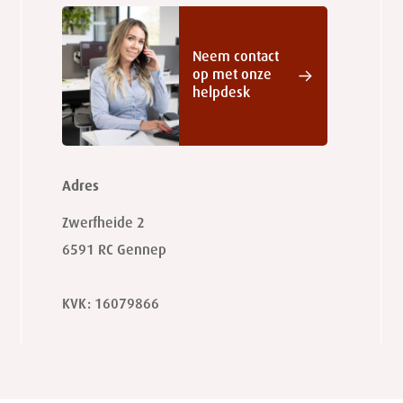
Neem contact
op met onze
helpdesk
Adres
Zwerfheide 2
6591 RC
Gennep
KVK: 16079866