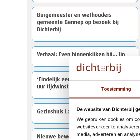
Burgemeester en wethouders
gemeente Gennep op bezoek bij
Dichterbij
Verhaal: Even binnenkijken bij... Jip
‘Eindelijk een droog bed en een half
uur tijdwinst per dag'
Toestemming
De website van Dichterbij g
Gezinshuis Lana bestaat 10 jaar
We gebruiken cookies om cont
websiteverkeer te analyseren
media, adverteren en analys
Nieuwe beweegroute voor cliënten