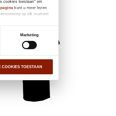
es cookies toestaan" om
ypagina
kunt u meer lezen
e toestemming op elk moment
Marketing
E COOKIES TOESTAAN