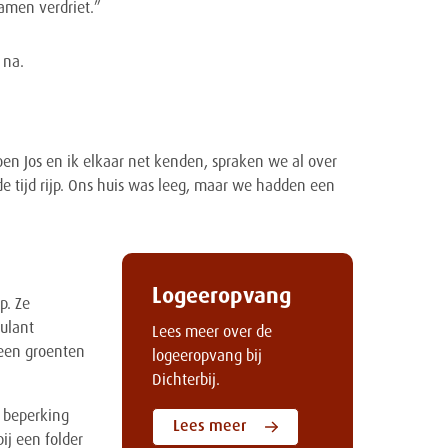
amen verdriet.”
r na.
oen Jos en ik elkaar net kenden, spraken we al over
e tijd rijp. Ons huis was leeg, maar we hadden een
Logeeropvang
p. Ze
ulant
Lees meer over de
e een groenten
logeeropvang bij
Dichterbij.
 beperking
Lees meer
ij een folder