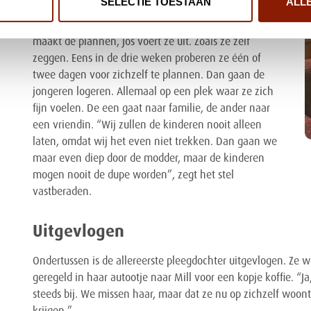
SELECTIE TOESTAAN
ALL
Jos en Lobke zijn perfect op elkaar ingespeeld. Lobke
maakt de plannen, Jos voert ze uit. Zoals ze zelf
zeggen. Eens in de drie weken proberen ze één of
twee dagen voor zichzelf te plannen. Dan gaan de
jongeren logeren. Allemaal op een plek waar ze zich
fijn voelen. De een gaat naar familie, de ander naar
een vriendin. “Wij zullen de kinderen nooit alleen
laten, omdat wij het even niet trekken. Dan gaan we
maar even diep door de modder, maar de kinderen
mogen nooit de dupe worden”, zegt het stel
vastberaden.
Uitgevlogen
Ondertussen is de allereerste pleegdochter uitgevlogen. Ze w
geregeld in haar autootje naar Mill voor een kopje koffie. “Ja
steeds bij. We missen haar, maar dat ze nu op zichzelf woon