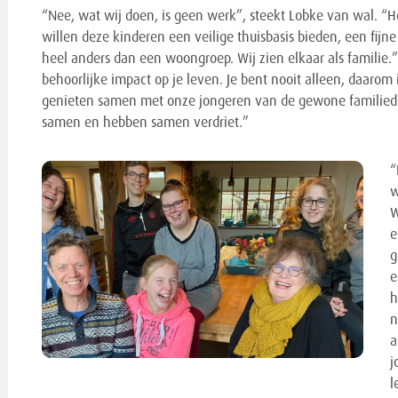
“Nee, wat wij doen, is geen werk”, steekt Lobke van wal. “Het 
willen deze kinderen een veilige thuisbasis bieden, een fijn
heel anders dan een woongroep. Wij zien elkaar als familie.” 
behoorlijke impact op je leven. Je bent nooit alleen, daarom 
genieten samen met onze jongeren van de gewone familiedi
samen en hebben samen verdriet.”
“
w
W
e
g
e
h
n
a
j
l