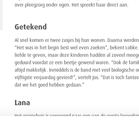
over pleegzorg onder ogen. Het spreekt haar direct aan.
Getekend
Al snel komen er twee zusjes bij hun wonen. Daarna werden 
“Het was in het begin best wel even zoeken”, bekent Lobke
liefde te geven, maar deze kinderen hadden al zoveel meeg
geduurd voordat ze een beetje gewend waren. “Ook de famili
altijd makkelijk. Inmiddels is de band met veel biologische 
vijftigste verjaardag gevierd!”, vertelt Jos. “Dat is toch fant
dat we het goed hebben gedaan.”
Lana
Het gezinshuis is vernoemd naar een van de eerste logeerki
een ernstige verstandelijke en lichamelijke beperking. Ze h
de jongeren. “Lana kon genieten zoals niemand anders dat k
naar buiten. Ze genoot van de zon, lekker eten, van rust, va