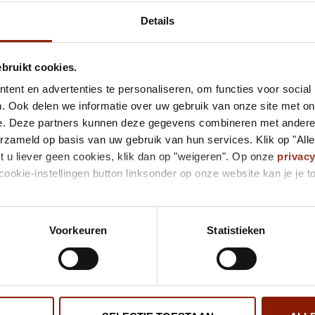
Inmiddels is Lana overleden, maar nog steeds denkt het grote
Details
ebruikt cookies.
“Lana kon genieten 
ent en advertenties te personaliseren, om functies voor social
zoals niemand and
. Ook delen we informatie over uw gebruik van onze site met on
Lobke
e. Deze partners kunnen deze gegevens combineren met andere i
Gezinshuis 
erzameld op basis van uw gebruik van hun services. Klik op "All
t u liever geen cookies, klik dan op "weigeren". Op onze
privac
cookie-instellingen button linksonder op onze website kan je j
Boerderij in Mill
Vier jaar geleden verhuist het grote samengestelde gezin naa
Voorkeuren
Statistieken
lap grond. Daar wonen ook ezels, een paard, kippen, konij
plekje. In de zomer zijn er tuinfeesten met de hele familie. 
Met Kerst komen ze samen in de prachtige leefkeuken, mits
Even samen