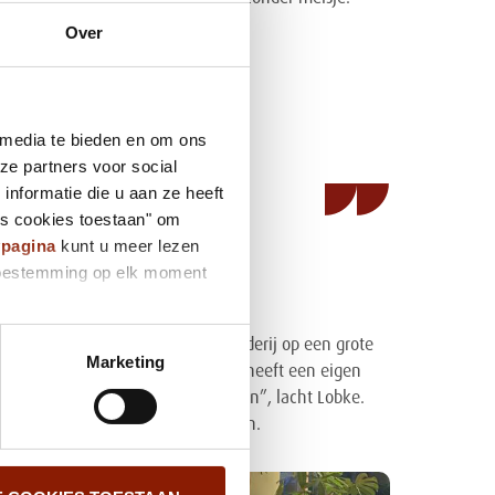
 gezin dagelijks aan haar.
Over
van het moment
 media te bieden en om ons
ers dat kan”
ze partners voor social
nformatie die u aan ze heeft
Mill
es cookies toestaan" om
ypagina
kunt u meer lezen
e toestemming op elk moment
r Mill. Naar een fantastische boerderij op een grote
Marketing
nen en hun twee honden. Iedereen heeft een eigen
“Dan zijn we als snel met vijftig man”, lacht Lobke.
 de coronamaatregelen dat toelaten.