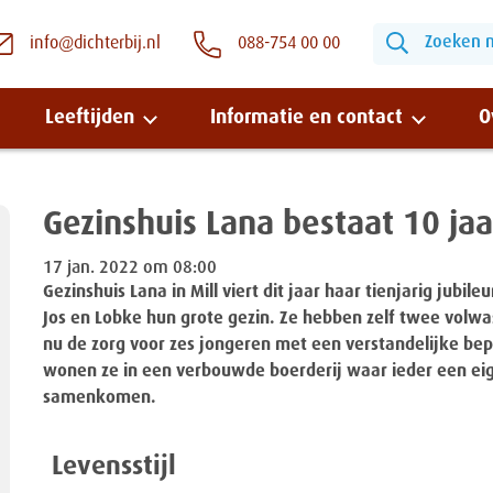
Zoeken na
info@dichterbij.nl
088-754 00 00
Leeftijden
Informatie en contact
O
Gezinshuis Lana bestaat 10 jaa
Snel naar:
17 jan. 2022 om 08:00
Gezinshuis Lana in Mill viert dit jaar haar tienjarig jubi
Wonen bij Dichterbij
Jos en Lobke hun grote gezin. Ze hebben zelf twee volwas
nu de zorg voor zes jongeren met een verstandelijke bep
Zinvolle dagbesteding
wonen ze in een verbouwde boerderij waar ieder een eig
samenkomen.
Vrije dagbestedingsplekken
Levensstijl