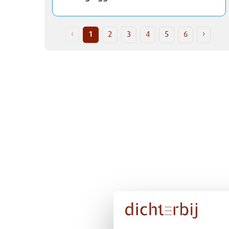
‹
1
2
3
4
5
6
›