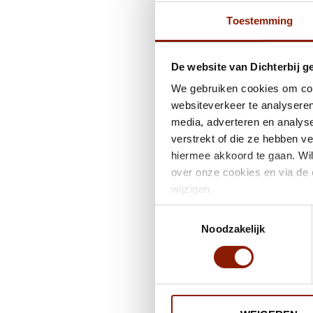
Toestemming
De website van Dichterbij g
We gebruiken cookies om cont
websiteverkeer te analyseren
media, adverteren en analys
verstrekt of die ze hebben v
hiermee akkoord te gaan. Wil
over onze cookies en via de 
wijzigen.
Toestemmingsselectie
Noodzakelijk