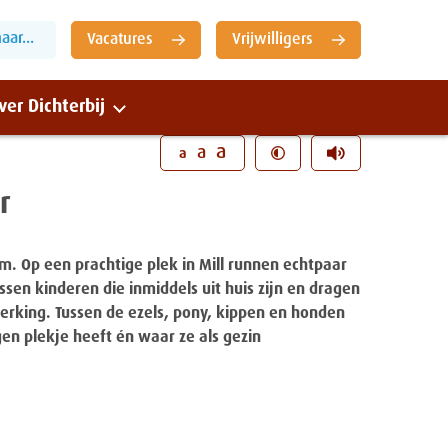
ar...
Vacatures
Vrijwilligers
ver Dichterbij
Sluiten
a
a
a
r
leum. Op een prachtige plek in Mill runnen echtpaar
sen kinderen die inmiddels uit huis zijn en dragen
erking. Tussen de ezels, pony, kippen en honden
en plekje heeft én waar ze als gezin