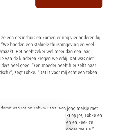
ze een gezinshuis en komen er nog vier anderen bij.
. “We hadden een stabiele thuisomgeving en veel
emaakt. Het heeft zeker wel meer dan een jaar
e van de kinderen kregen we erbij. Dat was niet
ouders heel goed. “Een moeder heeft hier zelfs haar
astisch?”, zegt Lobke. “Dat is voor mij echt een teken
nderen van Jos en Lobke: Lana. Een jong meisje met
eeft een onuitwisbare indruk gemaakt op Jos, Lobke en
an. Dan ging ze voor het raam zitten en keek ze
n gezelschap. Het was een heel bijzonder meisje.”