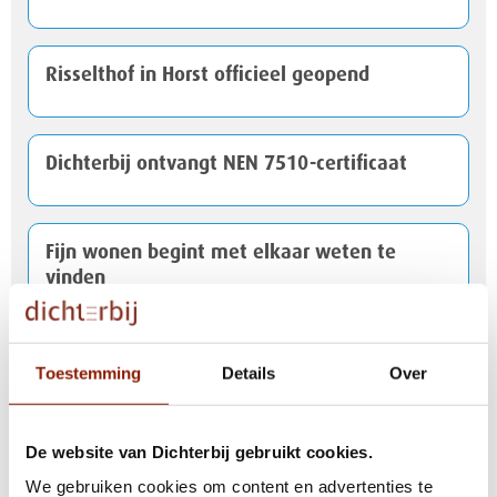
Risselthof in Horst officieel geopend
Dichterbij ontvangt NEN 7510-certificaat
Fijn wonen begint met elkaar weten te
vinden
Nationaal Hitteplan actief
Toestemming
Details
Over
De website van Dichterbij gebruikt cookies.
Help jij mee met het testen van onze nieuwe
website?
We gebruiken cookies om content en advertenties te