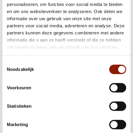
personaliseren, om functies voor social media te bieden
en om ons websiteverkeer te analyseren. Ook delen we
informatie over uw gebruik van onze site met onze
Mijn Eigen Plan: van handige app naar
partners voor social media, adverteren en analyse. Deze
andere manier van werken
partners kunnen deze gegevens combineren met andere
informatie die u aan ze heeft verstrekt of die ze hebben
verzameld op basis van uw gebruik van hun services.
Meer mogelijkheden voor lichttherapie
Klik op "Alles cookies toestaan" om hiermee akkoord te
binnen Dichterbij en STEVIG
gaan. Wilt u liever geen cookies, klik dan op "weigeren".
Toestemmingsselectie
Op onze
privacypagina
kunt u meer lezen over onze
Noodzakelijk
cookies en via de cookie-instellingen button linksonder op
Dichterbij start met spraakgestuurd
onze website kan je je toestemming op elk moment
verslagleggen
Voorkeuren
wijzigen.
Statistieken
‹
1
2
3
4
5
6
›
Marketing
Deel deze pagina: