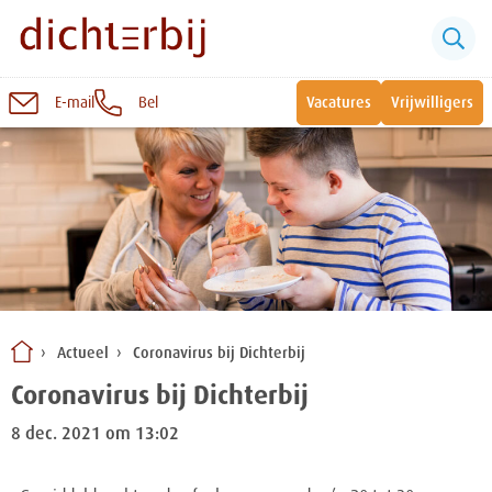
E-mail
Bel
Vacatures
Vrijwilligers
Naar
inhoud
Sluiten
Snel naar:
Wonen bij Dichterbij
Zinvolle dagbesteding
Actueel
Coronavirus bij Dichterbij
Vrije dagbestedingsplekken
Coronavirus bij Dichterbij
8 dec. 2021 om 13:02