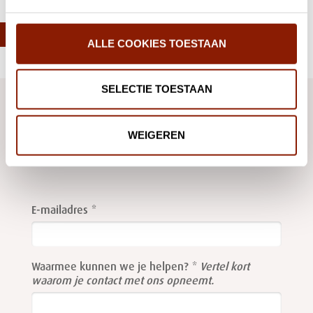
ALLE COOKIES TOESTAAN
SELECTIE TOESTAAN
We helpen je graag
WEIGEREN
Stuur ons een
e-mail
of gebruik onderstaand formulier, dan
nemen we contact met je op.
Leave
this
E-mailadres
field
blank
Waarmee kunnen we je helpen?
Vertel kort
waarom je contact met ons opneemt.