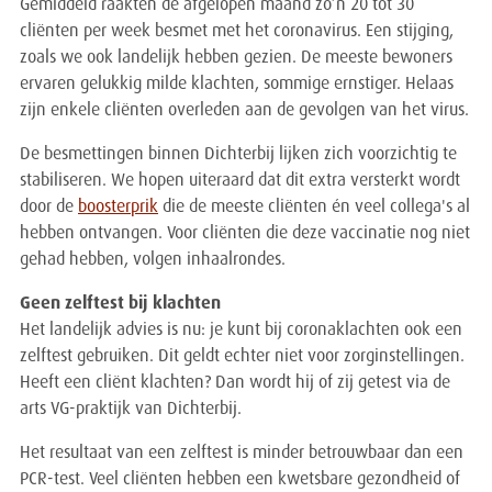
Gemiddeld raakten de afgelopen maand zo’n 20 tot 30
cliënten per week besmet met het coronavirus. Een stijging,
zoals we ook landelijk hebben gezien. De meeste bewoners
ervaren gelukkig milde klachten, sommige ernstiger. Helaas
zijn enkele cliënten overleden aan de gevolgen van het virus.
De besmettingen binnen Dichterbij lijken zich voorzichtig te
stabiliseren. We hopen uiteraard dat dit extra versterkt wordt
door de
boosterprik
die de meeste cliënten én veel collega's al
hebben ontvangen. Voor cliënten die deze vaccinatie nog niet
gehad hebben, volgen inhaalrondes.
Geen zelftest bij klachten
Het landelijk advies is nu: je kunt bij coronaklachten ook een
zelftest gebruiken. Dit geldt echter niet voor zorginstellingen.
Heeft een cliënt klachten? Dan wordt hij of zij getest via de
arts VG-praktijk van Dichterbij.
Het resultaat van een zelftest is minder betrouwbaar dan een
PCR-test. Veel cliënten hebben een kwetsbare gezondheid of