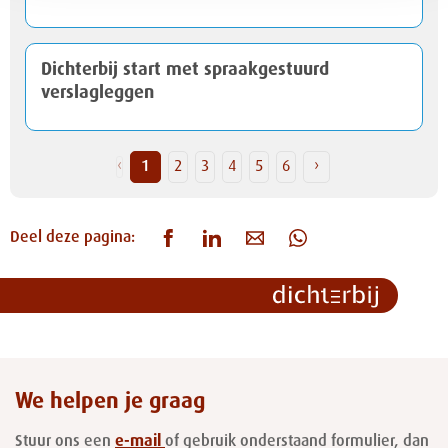
Dichterbij start met spraakgestuurd
verslagleggen
‹
1
2
3
4
5
6
›
Deel deze pagina:
We helpen je graag
Stuur ons een
e-mail
of gebruik onderstaand formulier, dan