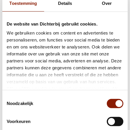
Toestemming
Details
Over
Een lied voor de natuur
De website van Dichterbij gebruikt cookies.
Kerstpakketactie levert mooie bijdrage op
We gebruiken cookies om content en advertenties te
voor cliënten
personaliseren, om functies voor social media te bieden
en om ons websiteverkeer te analyseren. Ook delen we
informatie over uw gebruik van onze site met onze
partners voor social media, adverteren en analyse. Deze
Inge en Ilse gaan voor de finish bij Peloton
partners kunnen deze gegevens combineren met andere
d'Or
informatie die u aan ze heeft verstrekt of die ze hebben
verzameld op basis van uw gebruik van hun services.
Klik op "Alles cookies toestaan" om hiermee akkoord te
Risselthof in Horst officieel geopend
gaan. Wilt u liever geen cookies, klik dan op "weigeren".
Toestemmingsselectie
Op onze
privacypagina
kunt u meer lezen over onze
Noodzakelijk
cookies en via de cookie-instellingen button linksonder op
Dichterbij ontvangt NEN 7510-certificaat
onze website kan je je toestemming op elk moment
Voorkeuren
wijzigen.