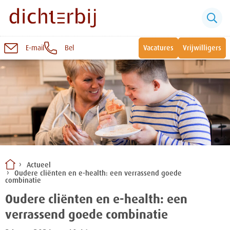
E-mail
Bel
Vacatures
Vrijwilligers
Naar
inhoud
Sluiten
Snel naar:
Wonen bij Dichterbij
Zinvolle dagbesteding
Actueel
Oudere cliënten en e-health: een verrassend goede
Vrije dagbestedingsplekken
combinatie
Oudere cliënten en e-health: een
verrassend goede combinatie