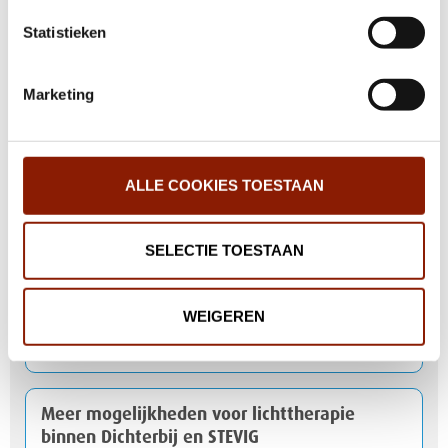
Fijn wonen begint met elkaar weten te
Statistieken
vinden
Marketing
Nationaal Hitteplan actief
ALLE COOKIES TOESTAAN
Help jij mee met het testen van onze nieuwe
website?
SELECTIE TOESTAAN
Mijn Eigen Plan: van handige app naar
WEIGEREN
andere manier van werken
Meer mogelijkheden voor lichttherapie
binnen Dichterbij en STEVIG