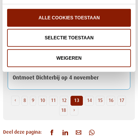
Special Media Awards: ode aan het media-
ALLE COOKIES TOESTAAN
talent
SELECTIE TOESTAAN
Energie & duurzaamheid: wat doet
Dichterbij?
WEIGEREN
Ontmoet Dichterbij op 4 november
‹
8
9
10
11
12
13
14
15
16
17
18
›
Deel deze pagina: