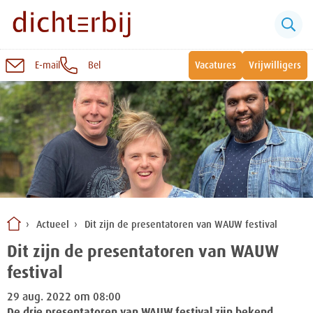
E-mail
Bel
Vacatures
Vrijwilligers
Naar
inhoud
Sluiten
Snel naar:
Wonen bij Dichterbij
Zinvolle dagbesteding
Actueel
Dit zijn de presentatoren van WAUW festival
Vrije dagbestedingsplekken
Dit zijn de presentatoren van WAUW
festival
29 aug. 2022 om 08:00