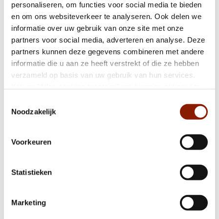
locatie in Horst
personaliseren, om functies voor social media te bieden
en om ons websiteverkeer te analyseren. Ook delen we
informatie over uw gebruik van onze site met onze
partners voor social media, adverteren en analyse. Deze
Gilde Opleidingen en Dichterbij leiden samen
partners kunnen deze gegevens combineren met andere
de ‘holistische zorgprofessional’ op
informatie die u aan ze heeft verstrekt of die ze hebben
verzameld op basis van uw gebruik van hun services.
Klik op "Alles cookies toestaan" om hiermee akkoord te
Technasium-leerlingen zijn aanjagers voor
gaan. Wilt u liever geen cookies, klik dan op "weigeren".
Toestemmingsselectie
zorginnovatie
Op onze
privacypagina
kunt u meer lezen over onze
Noodzakelijk
cookies en via de cookie-instellingen button linksonder op
onze website kan je je toestemming op elk moment
Dit zijn de tarieven van leefgeld en
Voorkeuren
wijzigen.
aanvullende diensten in 2023
Statistieken
Smeets Bouw gaat aan de slag met de
Marketing
nieuwe locatie in Horst