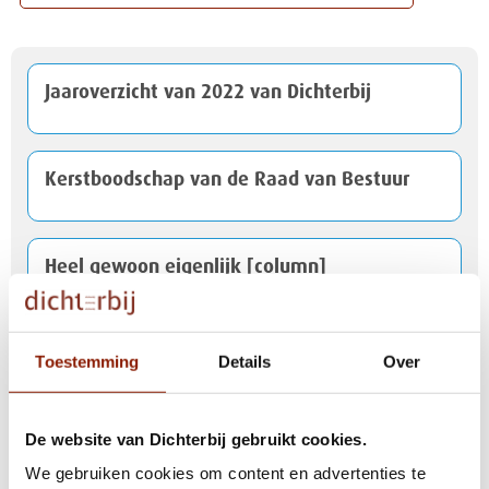
Jaaroverzicht van 2022 van Dichterbij
Kerstboodschap van de Raad van Bestuur
Heel gewoon eigenlijk [column]
Dichterbij maakt podcastaflevering over
Toestemming
Details
Over
technologie in de zorg
De website van Dichterbij gebruikt cookies.
Groen licht voor bestemmingsplan nieuwe
We gebruiken cookies om content en advertenties te