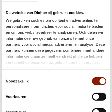
De website van Dichterbij gebruikt cookies.
Inge en Ilse gaan voor de finish bij Peloton
We gebruiken cookies om content en advertenties te
d'Or
personaliseren, om functies voor social media te bieden
en om ons websiteverkeer te analyseren. Ook delen we
informatie over uw gebruik van onze site met onze
Risselthof in Horst officieel geopend
partners voor social media, adverteren en analyse. Deze
partners kunnen deze gegevens combineren met andere
informatie die u aan ze heeft verstrekt of die ze hebben
Dichterbij ontvangt NEN 7510-certificaat
verzameld op basis van uw gebruik van hun services.
Klik op "Alles cookies toestaan" om hiermee akkoord te
gaan. Wilt u liever geen cookies, klik dan op "weigeren".
Toestemmingsselectie
Op onze
privacypagina
kunt u meer lezen over onze
Noodzakelijk
Fijn wonen begint met elkaar weten te
cookies en via de cookie-instellingen button linksonder op
vinden
onze website kan je je toestemming op elk moment
Voorkeuren
wijzigen.
Nationaal Hitteplan actief
Statistieken