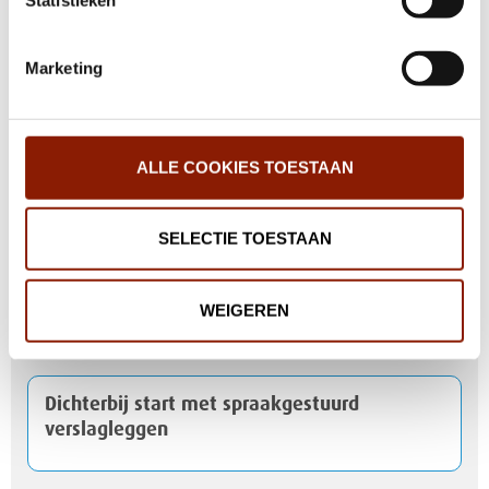
Help jij mee met het testen van onze nieuwe
Marketing
website?
ALLE COOKIES TOESTAAN
Mijn Eigen Plan: van handige app naar
andere manier van werken
SELECTIE TOESTAAN
Meer mogelijkheden voor lichttherapie
WEIGEREN
binnen Dichterbij en STEVIG
Dichterbij start met spraakgestuurd
verslagleggen