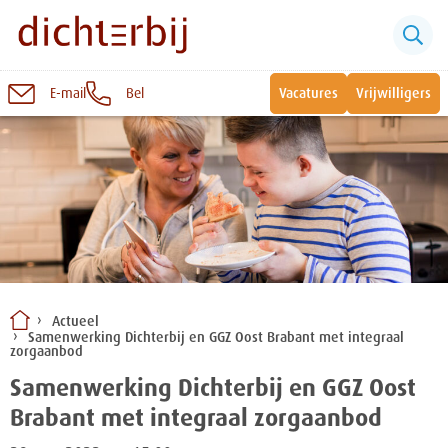
E-mail
Bel
Vacatures
Vrijwilligers
Naar
inhoud
Sluiten
Snel naar:
Wonen bij Dichterbij
Zinvolle dagbesteding
Actueel
Samenwerking Dichterbij en GGZ Oost Brabant met integraal
Vrije dagbestedingsplekken
zorgaanbod
Samenwerking Dichterbij en GGZ Oost
Brabant met integraal zorgaanbod