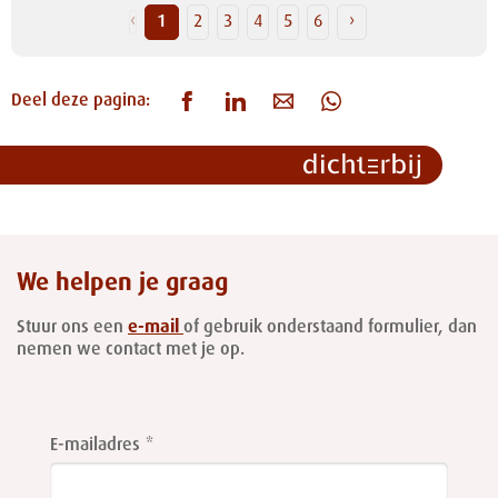
‹
1
2
3
4
5
6
›
Deel deze pagina:
We helpen je graag
Stuur ons een
e-mail
of gebruik onderstaand formulier, dan
nemen we contact met je op.
Leave
this
E-mailadres
field
blank