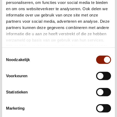
personaliseren, om functies voor social media te bieden
Herhaalvaccinatie tegen corona
en om ons websiteverkeer te analyseren. Ook delen we
informatie over uw gebruik van onze site met onze
partners voor social media, adverteren en analyse. Deze
partners kunnen deze gegevens combineren met andere
Ontdek het begeleidersvak tijdens
Ontdekdezorg Week bij Dichterbij
informatie die u aan ze heeft verstrekt of die ze hebben
verzameld op basis van uw gebruik van hun services.
Klik op "Alles cookies toestaan" om hiermee akkoord te
gaan. Wilt u liever geen cookies, klik dan op "weigeren".
Toestemmingsselectie
Medewerkers Dichterbij ontvangen hbo-
Op onze
privacypagina
kunt u meer lezen over onze
Noodzakelijk
certificaat Omgaan met moeilijk
cookies en via de cookie-instellingen button linksonder op
verstaanbaar gedrag
onze website kan je je toestemming op elk moment
Voorkeuren
wijzigen.
Coronamaatregelen worden versoepeld
Statistieken
Marketing
Muzikale contactmomenten voor cliënten,
door Stichting Erato