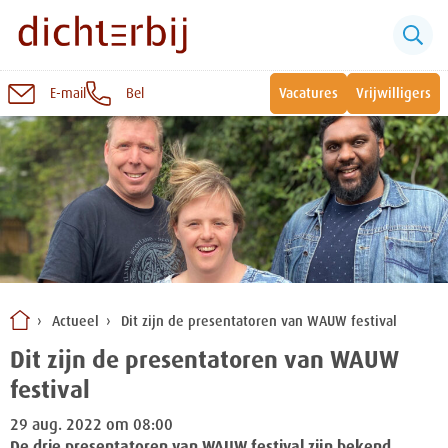
E-mail
Bel
Vacatures
Vrijwilligers
Naar
inhoud
Sluiten
Snel naar:
Wonen bij Dichterbij
Zinvolle dagbesteding
Actueel
Dit zijn de presentatoren van WAUW festival
Vrije dagbestedingsplekken
Dit zijn de presentatoren van WAUW
festival
29 aug. 2022 om 08:00