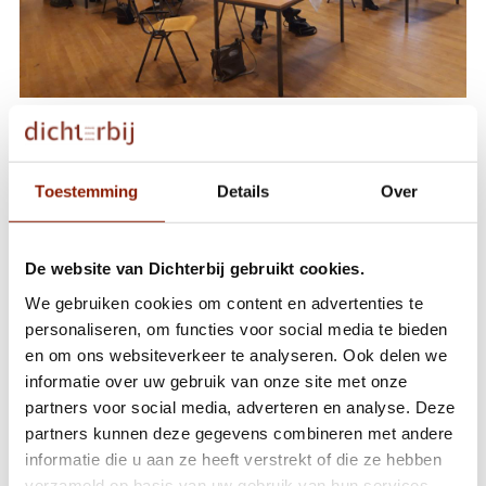
Het traject Omgaan met moeilijk verstaanbaar gedrag is
onderdeel van de studie Toegepaste psychologie. Met het
certificaat krijgt men vrijstelling voor onderdelen van deze
Toestemming
Details
Over
studie.
De website van Dichterbij gebruikt cookies.
Ivo en Mikel gaan samen de uitdaging aan
We gebruiken cookies om content en advertenties te
personaliseren, om functies voor social media te bieden
en om ons websiteverkeer te analyseren. Ook delen we
informatie over uw gebruik van onze site met onze
Een lied voor de natuur
partners voor social media, adverteren en analyse. Deze
partners kunnen deze gegevens combineren met andere
informatie die u aan ze heeft verstrekt of die ze hebben
Kerstpakketactie levert mooie bijdrage op
verzameld op basis van uw gebruik van hun services.