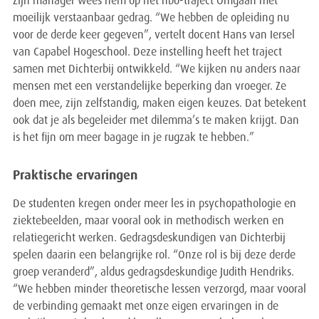
Zijn manager wees hem op het hbo-traject Omgaan met
moeilijk verstaanbaar gedrag. “We hebben de opleiding nu
voor de derde keer gegeven”, vertelt docent Hans van Iersel
van Capabel Hogeschool. Deze instelling heeft het traject
samen met Dichterbij ontwikkeld. “We kijken nu anders naar
mensen met een verstandelijke beperking dan vroeger. Ze
doen mee, zijn zelfstandig, maken eigen keuzes. Dat betekent
ook dat je als begeleider met dilemma’s te maken krijgt. Dan
is het fijn om meer bagage in je rugzak te hebben.”
Praktische ervaringen
De studenten kregen onder meer les in psychopathologie en
ziektebeelden, maar vooral ook in methodisch werken en
relatiegericht werken. Gedragsdeskundigen van Dichterbij
spelen daarin een belangrijke rol. “Onze rol is bij deze derde
groep veranderd”, aldus gedragsdeskundige Judith Hendriks.
“We hebben minder theoretische lessen verzorgd, maar vooral
de verbinding gemaakt met onze eigen ervaringen in de