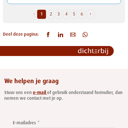
‹
1
2
3
4
5
6
›
Deel deze pagina:
We helpen je graag
Stuur ons een
e-mail
of gebruik onderstaand formulier, dan
nemen we contact met je op.
Leave
this
E-mailadres