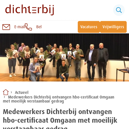
E-mail
Bel
Vacatures
Vrijwilligers
Naar
inhoud
Sluiten
Snel naar:
Wonen bij Dichterbij
Zinvolle dagbesteding
Actueel
Medewerkers Dichterbij ontvangen hbo-certificaat Omgaan
Vrije dagbestedingsplekken
met moeilijk verstaanbaar gedrag
Medewerkers Dichterbij ontvangen
hbo-certificaat Omgaan met moeilijk