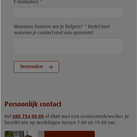
this
E-mailadres
field
blank
Waarmee kunnen we je helpen?
Vertel kort
waarom je contact met ons opneemt.
Verzenden
Persoonlijk contact
Bel
088 754 00 00
of
chat
met een servicemedewerker. Je
bereikt ons op werkdagen tussen 7.00 en 19.00 uur.