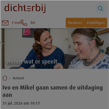
E-mail
Bel
Vacatures
Vrijwilligers
Naar
inhoud
Sluiten
Snel naar:
Wonen bij Dichterbij
Weten wat er speelt
Zinvolle dagbesteding
Actueel
Vrije dagbestedingsplekken
Ivo en Mikel gaan samen de uitdaging
aan
31 jul. 2026 om 10:17