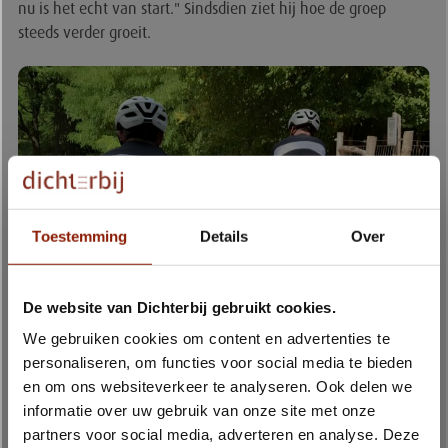
nu is het echt van start." Sindsdien ziet hij hoe de groep
steeds verder groeit.
Toestemming
Details
Over
De website van Dichterbij gebruikt cookies.
We gebruiken cookies om content en advertenties te
Op weg naar de Mont Ventoux
personaliseren, om functies voor social media te bieden
en om ons websiteverkeer te analyseren. Ook delen we
Eerst wacht de Lus 1 van de Amstel Gold Race. Een mooie
informatie over uw gebruik van onze site met onze
uitdaging van ruim 80 kilometer waar de groep hard voor
partners voor social media, adverteren en analyse. Deze