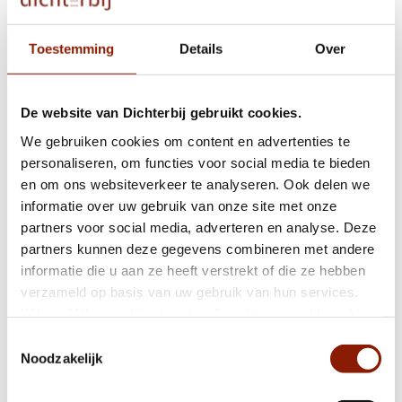
Dichterbij ontvangt NEN 7510-certificaat
Toestemming
Details
Over
Fijn wonen begint met elkaar weten te
De website van Dichterbij gebruikt cookies.
vinden
We gebruiken cookies om content en advertenties te
personaliseren, om functies voor social media te bieden
en om ons websiteverkeer te analyseren. Ook delen we
Nationaal Hitteplan actief
informatie over uw gebruik van onze site met onze
partners voor social media, adverteren en analyse. Deze
partners kunnen deze gegevens combineren met andere
Help jij mee met het testen van onze nieuwe
informatie die u aan ze heeft verstrekt of die ze hebben
website?
verzameld op basis van uw gebruik van hun services.
Klik op "Alles cookies toestaan" om hiermee akkoord te
gaan. Wilt u liever geen cookies, klik dan op "weigeren".
Toestemmingsselectie
Op onze
privacypagina
kunt u meer lezen over onze
Mijn Eigen Plan: van handige app naar
Noodzakelijk
cookies en via de cookie-instellingen button linksonder op
andere manier van werken
onze website kan je je toestemming op elk moment