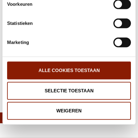
Voorkeuren
wijzigen.
Meer mogelijkheden voor lichttherapie
Statistieken
binnen Dichterbij en STEVIG
Marketing
Dichterbij start met spraakgestuurd
verslagleggen
ALLE COOKIES TOESTAAN
‹
1
2
3
4
5
6
›
SELECTIE TOESTAAN
Deel deze pagina:
WEIGEREN