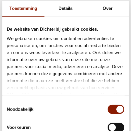
dit er ook nog bij. Wij zagen echter een kans, een kans om
alles toe te passen wat we de laatste mooie drie jaren hebben
Toestemming
Details
Over
mogen leren. We probeerde de situatie niet te zwaar te
maken en keken vanuit een avontuur naar de dagen die
De website van Dichterbij gebruikt cookies.
komen zouden gaan. In Horst werd heel goed voor ons
gezorgd. Wij voelden ons welkom en zullen dit avontuur niet
We gebruiken cookies om content en advertenties te
snel vergeten!"
personaliseren, om functies voor social media te bieden
en om ons websiteverkeer te analyseren. Ook delen we
Nieuwsbrief
informatie over uw gebruik van onze site met onze
partners voor social media, adverteren en analyse. Deze
We stuurden ook een digitale
nieuwsbrief
over het hoogwater
partners kunnen deze gegevens combineren met andere
Daarin staat nog meer informatie.
informatie die u aan ze heeft verstrekt of die ze hebben
Die nieuwsbrief kun je
hier
lezen.
verzameld op basis van uw gebruik van hun services.
Klik op "Alles cookies toestaan" om hiermee akkoord te
gaan. Wilt u liever geen cookies, klik dan op "weigeren".
Schrijf je in voor de nieuwsbrief
Toestemmingsselectie
Op onze
privacypagina
kunt u meer lezen over onze
Noodzakelijk
cookies en via de cookie-instellingen button linksonder op
onze website kan je je toestemming op elk moment
Voorkeuren
wijzigen.
Financiële verslaglegging 2020