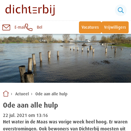
E-mail
Bel
Vacatures
Vrijwilligers
Naar
inhoud
Sluiten
Snel naar:
Wonen bij Dichterbij
Zinvolle dagbesteding
Actueel
Ode aan alle hulp
Vrije dagbestedingsplekken
Ode aan alle hulp
22 jul. 2021 om 13:16
Het water in de Maas was vorige week heel hoog. Er waren
overstromingen. Ook bewoners van Dichterbij moesten uit