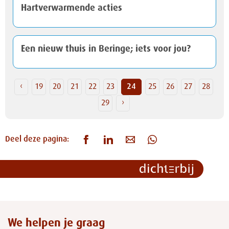
Hartverwarmende acties
Een nieuw thuis in Beringe; iets voor jou?
‹
19
20
21
22
23
24
25
26
27
28
29
›
Deel deze pagina:
We helpen je graag