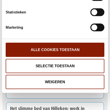
Statistieken
Coronavirus: blij met de versoepelingen
Marketing
‘Wegwijzers die je kan zien, horen of voelen’
ALLE COOKIES TOESTAAN
Kwaliteitsrapport laat positieve gevolgen
corona zien
SELECTIE TOESTAAN
WEIGEREN
Bij ’t Veld beleven en bewegen cliënten
volop met e-health
Het slimme bed van Hilleken: werk in