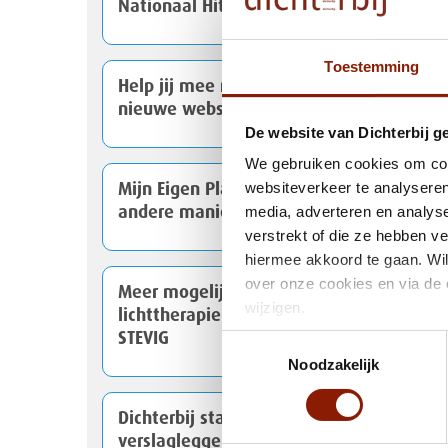
Nationaal Hitteplan actief
Toestemming
Help jij mee met het testen van onze
nieuwe website?
De website van Dichterbij g
We gebruiken cookies om cont
websiteverkeer te analyseren
Mijn Eigen Plan: van handige app naar
media, adverteren en analys
andere manier van werken
verstrekt of die ze hebben v
hiermee akkoord te gaan. Wil
over onze cookies en via de 
Meer mogelijkheden voor
wijzigen.
lichttherapie binnen Dichterbij en
STEVIG
Toestemmingsselectie
Noodzakelijk
Dichterbij start met spraakgestuurd
verslagleggen