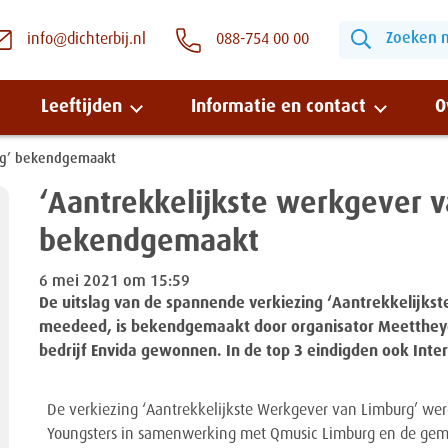
Zoeken na
info@dichterbij.nl
088-754 00 00
Leeftijden
Informatie en contact
O
urg’ bekendgemaakt
‘Aantrekkelijkste werkgever v
Snel naar:
bekendgemaakt
Wonen bij Dichterbij
6 mei 2021 om 15:59
De uitslag van de spannende verkiezing ‘Aantrekkelijkst
Zinvolle dagbesteding
meedeed, is bekendgemaakt door organisator Meettheyoun
bedrijf Envida gewonnen. In de top 3 eindigden ook Inte
Vrije dagbestedingsplekken
De verkiezing ‘Aantrekkelijkste Werkgever van Limburg’ wer
Youngsters in samenwerking met Qmusic Limburg en de geme