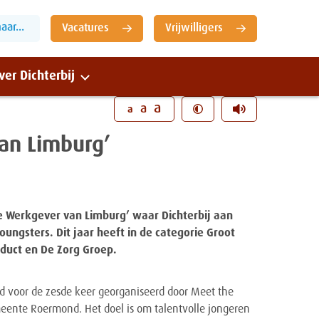
ar...
Vacatures
Vrijwilligers
ver Dichterbij
Sluiten
a
a
a
an Limburg’
e Werkgever van Limburg’ waar Dichterbij aan
gsters. Dit jaar heeft in de categorie Groot
rduct en De Zorg Groep.
d voor de zesde keer georganiseerd door Meet the
ente Roermond. Het doel is om talentvolle jongeren