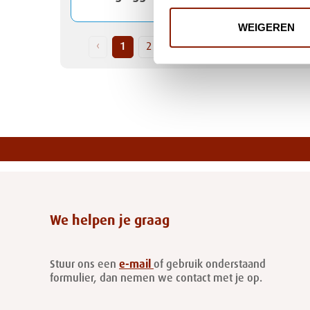
WEIGEREN
‹
1
2
3
4
5
6
›
We helpen je graag
Stuur ons een
e-mail
of gebruik onderstaand
formulier, dan nemen we contact met je op.