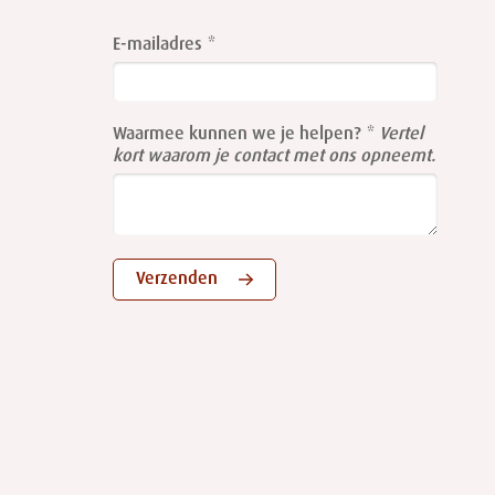
Leave
this
E-mailadres
field
blank
Waarmee kunnen we je helpen?
Vertel
kort waarom je contact met ons opneemt.
Verzenden