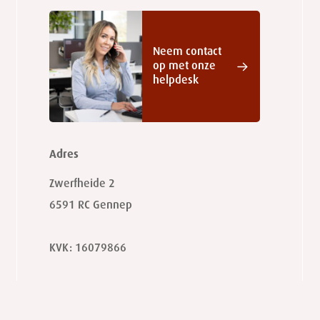
Neem contact
op met onze
helpdesk
Adres
Zwerfheide 2
6591 RC
Gennep
KVK: 16079866