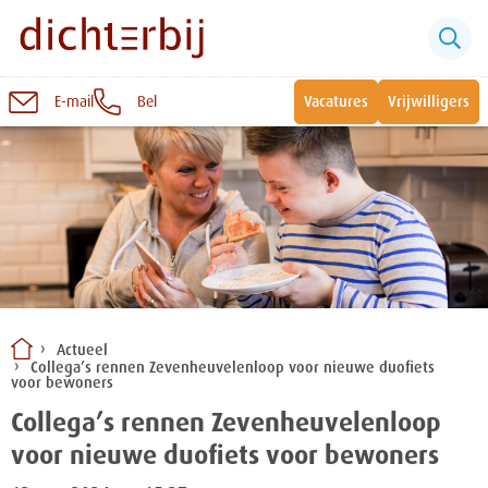
E-mail
Bel
Vacatures
Vrijwilligers
Naar
inhoud
Sluiten
Snel naar:
Wonen bij Dichterbij
Zinvolle dagbesteding
Actueel
Collega’s rennen Zevenheuvelenloop voor nieuwe duofiets
Vrije dagbestedingsplekken
voor bewoners
Collega’s rennen Zevenheuvelenloop
voor nieuwe duofiets voor bewoners