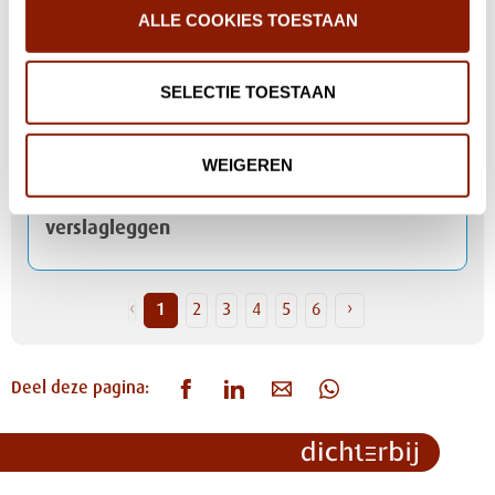
andere manier van werken
ALLE COOKIES TOESTAAN
Meer mogelijkheden voor lichttherapie
SELECTIE TOESTAAN
binnen Dichterbij en STEVIG
WEIGEREN
Dichterbij start met spraakgestuurd
verslagleggen
‹
1
2
3
4
5
6
›
Deel deze pagina: