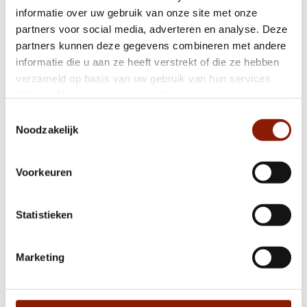
informatie over uw gebruik van onze site met onze
partners voor social media, adverteren en analyse. Deze
Dichterbij ontvangt NEN 7510-certificaat
partners kunnen deze gegevens combineren met andere
informatie die u aan ze heeft verstrekt of die ze hebben
verzameld op basis van uw gebruik van hun services.
Klik op "Alles cookies toestaan" om hiermee akkoord te
Fijn wonen begint met elkaar weten te
gaan. Wilt u liever geen cookies, klik dan op "weigeren".
vinden
Toestemmingsselectie
Op onze
privacypagina
kunt u meer lezen over onze
Noodzakelijk
cookies en via de cookie-instellingen button linksonder op
onze website kan je je toestemming op elk moment
Nationaal Hitteplan actief
Voorkeuren
wijzigen.
Statistieken
Help jij mee met het testen van onze nieuwe
website?
Marketing
Mijn Eigen Plan: van handige app naar