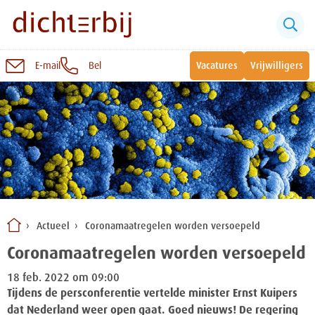
E-mail
Bel
Vacatures
Vrijwilligers
Naar
inhoud
Sluiten
Snel naar:
Wonen bij Dichterbij
Zinvolle dagbesteding
Actueel
Coronamaatregelen worden versoepeld
Vrije dagbestedingsplekken
Coronamaatregelen worden versoepeld
18 feb. 2022 om 09:00
Tijdens de persconferentie vertelde minister Ernst Kuipers
dat Nederland weer open gaat. Goed nieuws! De regering