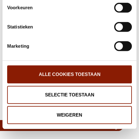
onze website kan je je toestemming op elk moment
per 1 januari 2026
Voorkeuren
wijzigen.
Statistieken
Dit ben ik: “Dit is geen dagbesteding, dit is
mijn werk”
Marketing
Terugblik bijzonder kerstdiner
ALLE COOKIES TOESTAAN
‹
1
2
3
4
5
6
7
8
›
SELECTIE TOESTAAN
Deel deze pagina:
WEIGEREN