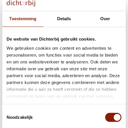
Toestemming
Details
Over
Samen bewegen, samen plezier: het eerste
Beweegfestival in Oss
De website van Dichterbij gebruikt cookies.
We gebruiken cookies om content en advertenties te
Gezocht: leden centrale cliëntenraad
personaliseren, om functies voor social media te bieden
en om ons websiteverkeer te analyseren. Ook delen we
informatie over uw gebruik van onze site met onze
Verhaal: “Dit is mijn huisje. Hier hoor ik.”
partners voor social media, adverteren en analyse. Deze
partners kunnen deze gegevens combineren met andere
informatie die u aan ze heeft verstrekt of die ze hebben
verzameld op basis van uw gebruik van hun services.
De cliëntvertrouwenspersoon onvrijwillige
Klik op "Alles cookies toestaan" om hiermee akkoord te
zorg
gaan. Wilt u liever geen cookies, klik dan op "weigeren".
Toestemmingsselectie
Op onze
privacypagina
kunt u meer lezen over onze
Noodzakelijk
cookies en via de cookie-instellingen button linksonder op
Wishal Sewbalak nieuw lid Raad van Toezicht