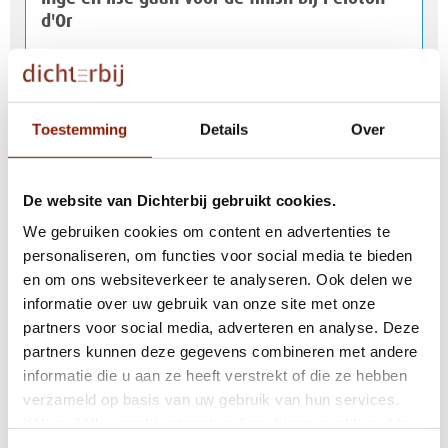
d'Or
Risselthof in Horst officieel geopend
Toestemming
Details
Over
Dichterbij ontvangt NEN 7510-certificaat
De website van Dichterbij gebruikt cookies.
We gebruiken cookies om content en advertenties te
personaliseren, om functies voor social media te bieden
Fijn wonen begint met elkaar weten te
en om ons websiteverkeer te analyseren. Ook delen we
vinden
informatie over uw gebruik van onze site met onze
partners voor social media, adverteren en analyse. Deze
partners kunnen deze gegevens combineren met andere
Nationaal Hitteplan actief
informatie die u aan ze heeft verstrekt of die ze hebben
verzameld op basis van uw gebruik van hun services.
Klik op "Alles cookies toestaan" om hiermee akkoord te
Help jij mee met het testen van onze nieuwe
gaan. Wilt u liever geen cookies, klik dan op "weigeren".