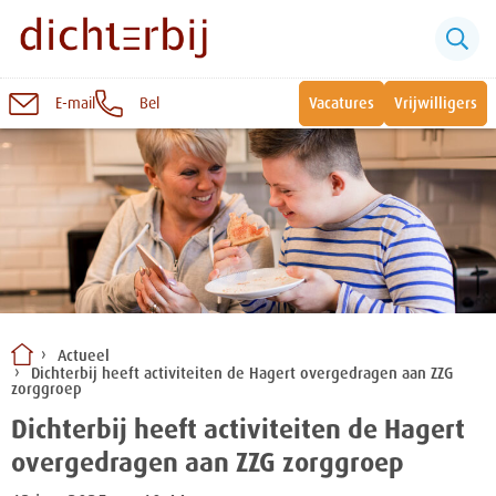
E-mail
Bel
Vacatures
Vrijwilligers
Naar
inhoud
Sluiten
Snel naar:
Wonen bij Dichterbij
Zinvolle dagbesteding
Actueel
Dichterbij heeft activiteiten de Hagert overgedragen aan ZZG
Vrije dagbestedingsplekken
zorggroep
Dichterbij heeft activiteiten de Hagert
overgedragen aan ZZG zorggroep